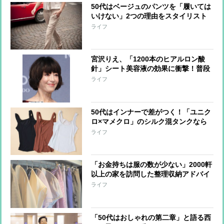
50代はベージュのパンツを「履いては
いけない」2つの理由をスタイリスト
が解説
ライフ
宮沢りえ、「1200本のヒアルロン酸
針」シート美容液の効果に衝撃！普段
の美容法も明かす
ライフ
50代はインナーで差がつく！「ユニク
ロ×マメクロ」のシルク混タンクなら
1500円で洗練された胸元に
ライフ
「お金持ちは服の数が少ない」2000軒
以上の家を訪問した整理収納アドバイ
ザーがそう語る理由
ライフ
「50代はおしゃれの第二章」と語る西