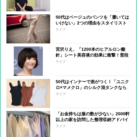
50代はベージュのパンツを「履いては
いけない」2つの理由をスタイリスト
が解説
ライフ
宮沢りえ、「1200本のヒアルロン酸
針」シート美容液の効果に衝撃！普段
の美容法も明かす
ライフ
50代はインナーで差がつく！「ユニク
ロ×マメクロ」のシルク混タンクなら
1500円で洗練された胸元に
ライフ
「お金持ちは服の数が少ない」2000軒
以上の家を訪問した整理収納アドバイ
ザーがそう語る理由
ライフ