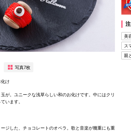
注
美
ス
親
健
写真7枚
美
お化け
夫
目玉が。ユニークな浅草らしい和のお化けです。中にはクリ
っています。
メージした、チョコレートのオペラ。歌と音楽が幾重にも重