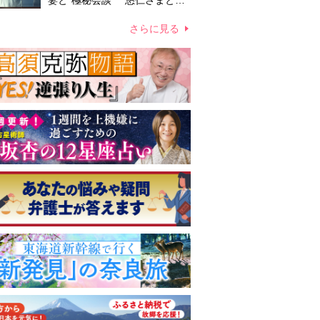
妻と“極秘会談” 悠仁さまと佳
子さまの結婚を含めた将来や皇
室の伝統のあり方をご相談か
さらに見る