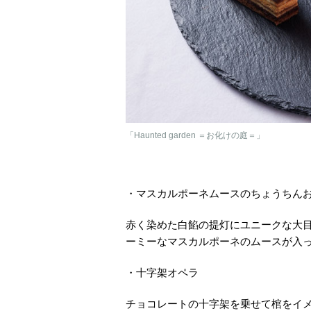
「Haunted garden ＝お化けの庭＝」
・マスカルポーネムースのちょうちん
赤く染めた白餡の提灯にユニークな大
ーミーなマスカルポーネのムースが入
・十字架オペラ
チョコレートの十字架を乗せて棺をイ