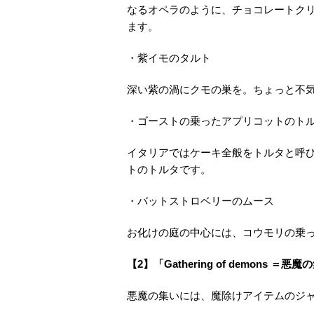
なるオペラのように、チョコレートク
ます。
・紫イモのタルト
深い紫の渦にクモの巣を。ちょっと不
・ゴーストの乗ったアプリコットのト
イタリアではケーキ全般をトルタと呼
トのトルタです。
・バットストロベリーのムース
お化けの庭の中心には、コウモリの乗
【2】「Gathering of demons ＝悪
悪魔の集いには、魔除けアイテムのジ