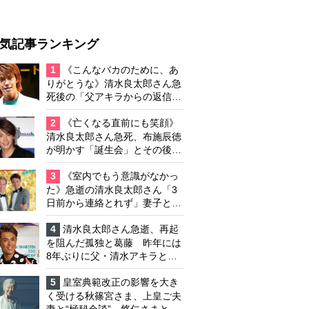
気記事ランキング
1
《こんなバカのために、あ
りがとうな》清水良太郎さん急
死後の「父アキラからの返信」
布施辰徳が涙で明かす「順番が
違う」
2
《亡くなる直前にも笑顔》
清水良太郎さん急死、布施辰徳
が明かす「誕生会」とその後の
メッセージ
3
《室内でもう意識がなかっ
た》急逝の清水良太郎さん「3
日前から連絡とれず」妻子とは
別居で孤独を感じていた
4
清水良太郎さん急逝、再起
を阻んだ孤独と葛藤 昨年には
8年ぶりに父・清水アキラと共
演、本格的な活動再開に向かっ
ていたが…周囲が懸念していた
5
皇室典範改正の影響を大き
「不安定なところ」
く受ける秋篠宮さま、上皇ご夫