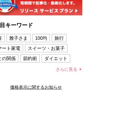
目キーワード
容
雅子さま
100均
旅行
マート家電
スイーツ・お菓子
との関係
節約術
ダイエット
康法
新製品
さらに見る
容賢者のダイエットグッズ
価格表示に関するお知らせ
との関係
新津春子
どか食い