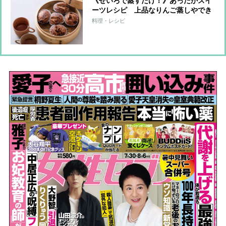
《せいろで蒸すだけ！》あったかスイ
ーツレシピ 上品なりんご蒸しやでき
立て蒸しパンならではのふわふわ食
料理・レシピ
感！