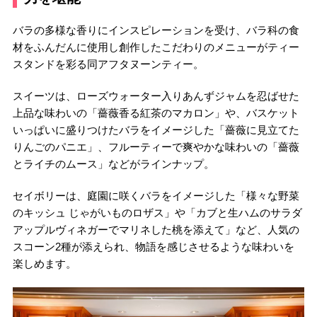
バラの多様な香りにインスピレーションを受け、バラ科の食
材をふんだんに使用し創作したこだわりのメニューがティー
スタンドを彩る同アフタヌーンティー。
スイーツは、ローズウォーター入りあんずジャムを忍ばせた
上品な味わいの「薔薇香る紅茶のマカロン」や、バスケット
いっぱいに盛りつけたバラをイメージした「薔薇に見立てた
りんごのパニエ」、フルーティーで爽やかな味わいの「薔薇
とライチのムース」などがラインナップ。
セイボリーは、庭園に咲くバラをイメージした「様々な野菜
のキッシュ じゃがいものロザス」や「カブと生ハムのサラダ
アップルヴィネガーでマリネした桃を添えて」など、人気の
スコーン2種が添えられ、物語を感じさせるような味わいを
楽しめます。