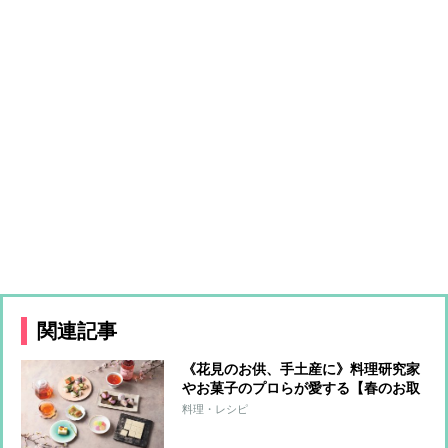
関連記事
《花見のお供、手土産に》料理研究家
やお菓子のプロらが愛する【春のお取
り寄せ】華やかな見た目と色合いで心
料理・レシピ
躍るスイーツ＆ドリンク11選