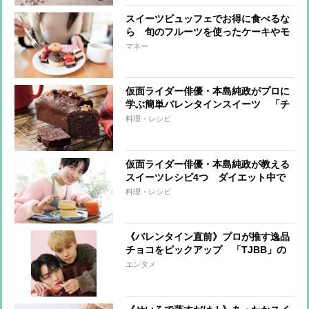
スイーツビュッフェでお得に食べるな
ら 旬のフルーツを使ったケーキやモ
ンブランを選ぶべし
マネー
仮面ライダー俳優・本島純政がプロに
学ぶ簡単バレンタインスイーツ 「チ
ョコバナナパウンドケーキ」と「生チ
料理・レシピ
ョコ＆トリュフ」レシピ
仮面ライダー俳優・本島純政が教える
スイーツレシピ4つ ダイエット中で
も罪悪感なしのヘルシースイーツ満載
料理・レシピ
《バレンタイン直前》プロが推す逸品
チョコをピックアップ 「TJBB」の
宇原雄飛＆古嶋滝がファンに贈りたい
エンタメ
チョコとは？