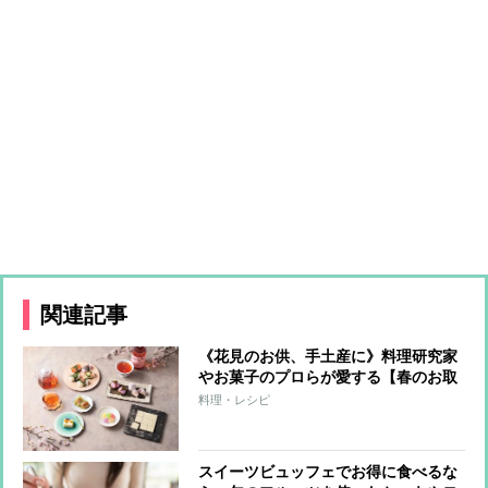
関連記事
《花見のお供、手土産に》料理研究家
やお菓子のプロらが愛する【春のお取
り寄せ】華やかな見た目と色合いで心
料理・レシピ
躍るスイーツ＆ドリンク11選
スイーツビュッフェでお得に食べるな