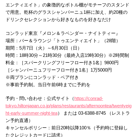
エンティエイト」の象徴的なボトル棚がモチーフのスタンド
で用意。乾杯のグラスシャンパーニュ1杯に加え、約20種の
ドリンクセレクションから好きなものを好きなだけ
コンラッド東京『メロン＆ラベンダー・ナイトティー』
場所：バー＆ラウンジ「トゥエンティエイト」（28階）
期間：5月7日（火）～6月30日（日）
時間：18時30分～21時30分（最終入店19時30分）※2時間制
料金：［スパークリングフリーフロー付き1名］9800円
［シャンパーニュフリーフロー付き1名］1万5000円
※両プランにコンラッド・ベア付き
※事前予約制。当日午前6時までに予約を
予約・問い合わせ：公式サイト（
https://conrad-
tokyo.hiltonjapan.co.jp/plans/restaurants/afternoontea/twentyeig
ht-early-summer-night-tea
） または 03-6388-8745 （レストラ
ン予約直通）
キャンセルポリシー：前日20時以降100％（予約時に登録し
たクレジットカードに請求）