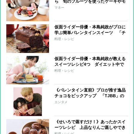
ら 旬のフルーツを使ったケーキやモ
ンブランを選ぶべし
マネー
仮面ライダー俳優・本島純政がプロに
学ぶ簡単バレンタインスイーツ 「チ
ョコバナナパウンドケーキ」と「生チ
料理・レシピ
ョコ＆トリュフ」レシピ
仮面ライダー俳優・本島純政が教える
スイーツレシピ4つ ダイエット中で
も罪悪感なしのヘルシースイーツ満載
料理・レシピ
《バレンタイン直前》プロが推す逸品
チョコをピックアップ 「TJBB」の
宇原雄飛＆古嶋滝がファンに贈りたい
エンタメ
チョコとは？
《せいろで蒸すだけ！》あったかスイ
ーツレシピ 上品なりんご蒸しやでき
立て蒸しパンならではのふわふわ食
料理・レシピ