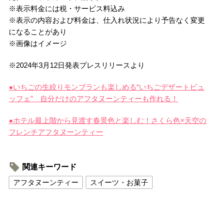
※表示料金には税・サービス料込み
※表示の内容および料金は、仕入れ状況により予告なく変更
になることがあり
※画像はイメージ
※2024年3月12日発表プレスリリースより
●いちごの生絞りモンブランも楽しめる“いちごデザートビュ
ッフェ” 自分だけのアフタヌーンティーも作れる！
●ホテル最上階から見渡す春景色と楽しむ！さくら色×天空の
フレンチアフタヌーンティー
関連キーワード
アフタヌーンティー
スイーツ・お菓子