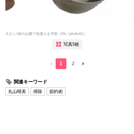
大さじ1杯のお酢で色落ちを予防（Ph／photoAC）
写真5枚
1
2
関連キーワード
丸山晴美
掃除
節約術