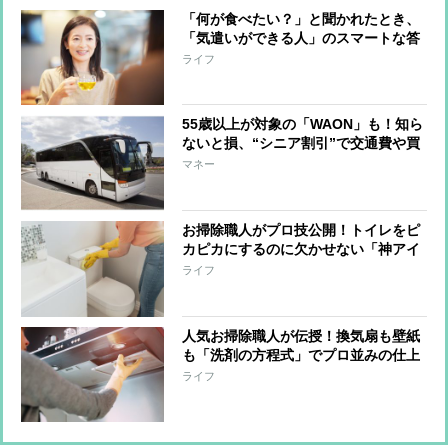
「何が食べたい？」と聞かれたとき、
「気遣いができる人」のスマートな答
え方
ライフ
55歳以上が対象の「WAON」も！知ら
ないと損、“シニア割引”で交通費や買
い物がお得に
マネー
お掃除職人がプロ技公開！トイレをピ
カピカにするのに欠かせない「神アイ
テム」
ライフ
人気お掃除職人が伝授！換気扇も壁紙
も「洗剤の方程式」でプロ並みの仕上
がりに
ライフ