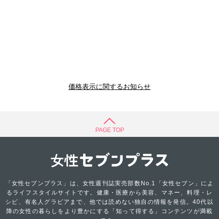
価格表示に関するお知らせ
PAGE TOP
「女性セブンプラス」は、女性週刊誌実売部数No.1「女性セブン」によ
るライフスタイルサイトです。健康・医療から美容、マネー、料理・レ
シピ、有名人グラビアまで、他では読めない独自の情報を発信。40代以
降の女性の暮らしをより豊かにする「知って得する」コンテンツが満載