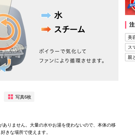
注
美
ス
親
健
美
夫
写真6枚
負担がありません。大量の水やお湯を使わないので、本体の移
も好きな場所で使えます。