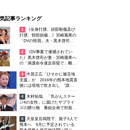
気記事ランキング
1
《全身打撲、頭部裂傷及び
打撲、頸部損傷…》宮崎麗果の
「DVの怪我」夫・黒木啓司の
逮捕で始まる「夫婦の闘争」
2
《DV事案で逮捕されてい
た》黒木啓司が妻・宮崎麗果へ
の「保護命令違反容疑で」離婚
協議は「第二ステージ」へ
3
中居正広「ひそかに被災地
支援」か 2016年の熊本地震直
後には現地で炊き出し “誰に
も知られなくて良い”と、むし
ろ強まる福祉活動への思い
4
木村拓哉、「乳がんステー
ジ4の女性」に届けたサプライ
ズの贈り物 番組企画で対面し
たファンが、夢と希望を与える
心遣いに「うれしくて号泣しま
5
天皇皇后両陛下、親子3人で
した」
熊本へ 9月に予定されている