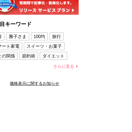
目キーワード
容
雅子さま
100均
旅行
マート家電
スイーツ・お菓子
との関係
節約術
ダイエット
康法
新製品
さらに見る
容賢者のダイエットグッズ
価格表示に関するお知らせ
との関係
新津春子
どか食い