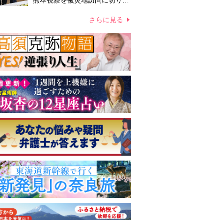
熊本視察を被災地訪問に切り替
えての実施が現実的か 上皇ご
夫妻から受け継ぐ“国民への寄
さらに見る
り添い方”