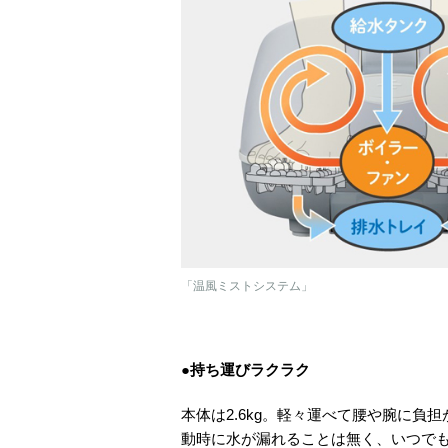
「温風ミストシステム」
●持ち運びラクラク
本体は2.6kg。軽々運べて腰や腕に
動時に水が漏れることは無く、いつで