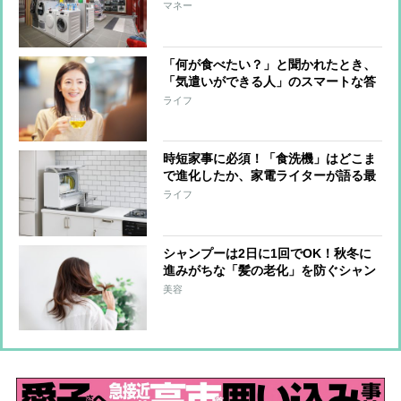
マネー
「何が食べたい？」と聞かれたとき、
「気遣いができる人」のスマートな答
え方
ライフ
時短家事に必須！「食洗機」はどこま
で進化したか、家電ライターが語る最
新事情
ライフ
シャンプーは2日に1回でOK！秋冬に
進みがちな「髪の老化」を防ぐシャン
プーのコツを医師が指南
美容