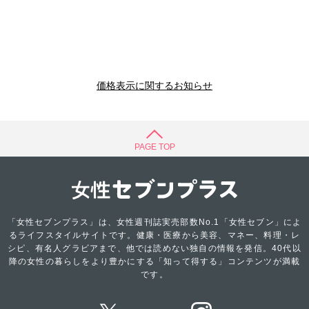
価格表示に関するお知らせ
PAGE TOP
「女性セブンプラス」は、女性週刊誌実売部数No.1「女性セブン」によ
るライフスタイルサイトです。健康・医療から美容、マネー、料理・レ
シピ、有名人グラビアまで、他では読めない独自の情報を発信。40代以
降の女性の暮らしをより豊かにする「知って得する」コンテンツが満載
です。