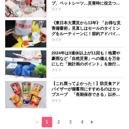
プ、ペットシーツ…災害時に役立つ便
利アイディアなども
ライフ
《東日本大震災から13年》「お得な災
害備蓄術」見直しはセールのタイミン
グをルーティーンに！節約アドバイザ
ーが提案
ライフ
2024年は3連休以上が11回も！地震や
豪雨など「自然災害」への備えを万全
にした「旅計画のポイント」を旅行ジ
ャーナリストが伝授
ライフ
【これ買ってよかった！】防災食アド
バイザーが備蓄用にすすめるのはカッ
プスープ 「長期保存できる」以外の
大事な理由
ライフ
1
2
3
4