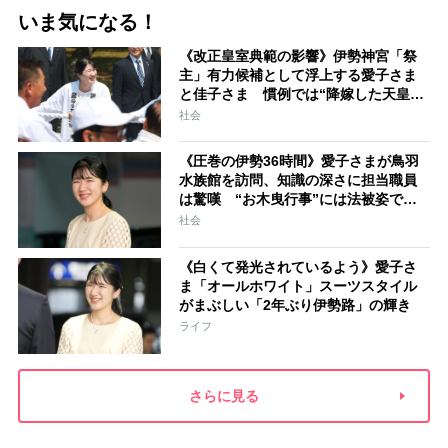
いま気になる！
《改正皇室典範の影響》伊勢神宮「祭
主」有力候補として浮上する愛子さま
と佳子さま 慣例では“降嫁した天皇家
の女性”が就任「結婚と祭祀の狭間で思
社会
い悩むことになるでしょう」
《圧巻の伊勢36時間》愛子さまが鳥羽
水族館を訪問、知識の深さに担当職員
は驚嘆 “お木曳行事”には法被姿で参
加「市民に交じって一生懸命引いてお
社会
られました」
《白くて発光されているよう》愛子さ
ま「オールホワイト」スーツスタイル
がまぶしい「2年ぶり伊勢路」の輝き
ライフ
さらに見る