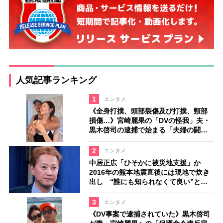
人気記事ランキング
1
エンタメ
《全身打撲、頭部裂傷及び打撲、頸部
損傷…》宮崎麗果の「DVの怪我」夫・
黒木啓司の逮捕で始まる「夫婦の闘
争」
2
エンタメ
中居正広「ひそかに被災地支援」か
2016年の熊本地震直後には現地で炊き
出し “誰にも知られなくて良い”と、
むしろ強まる福祉活動への思い
3
エンタメ
《DV事案で逮捕されていた》黒木啓司