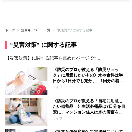
トップ
注目キーワード一覧
“災害対策” に関する記事
“災害対策” に関する記事
【災害対策】に関する記事を集めたページです。
《防災のプロが教える「防災リュッ
ク」に用意したいもの》水や食料は半
日から1日分でも充分、「1回分の着替
え」や「モバイルバッテリー」も入れ
ライフ
ておくべき
《防災のプロが教える「自宅に用意し
たい備蓄品」》生活必需品は7日分を目
安に、マンション住人は水の備蓄を最
優先すべき
ライフ
《異常な気候変動》災害避難において