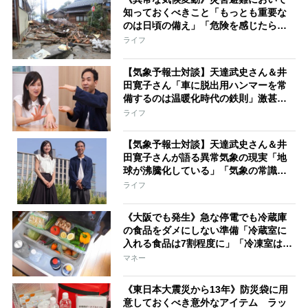
知っておくべきこと「もっとも重要な
のは日頃の備え」「危険を感じたら早
めに避難」「長靴よりスニーカー」
ライフ
【気象予報士対談】天達武史さん＆井
田寛子さん「車に脱出用ハンマーを常
備するのは温暖化時代の鉄則」激甚化
する気象災害から命を守るためにでき
ライフ
ること
【気象予報士対談】天達武史さん＆井
田寛子さんが語る異常気象の現実「地
球が沸騰化している」「気象の常識が
完全に変わった」
ライフ
《大阪でも発生》急な停電でも冷蔵庫
の食品をダメにしない準備「冷蔵室に
入れる食品は7割程度に」「冷凍室は隙
間なく収納」
マネー
《東日本大震災から13年》防災袋に用
意しておくべき意外なアイテム ラッ