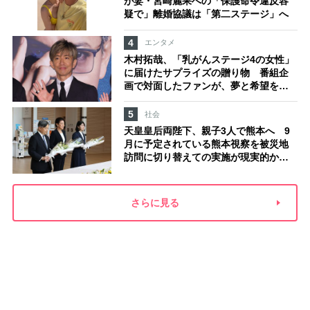
が妻・宮崎麗果への「保護命令違反容
疑で」離婚協議は「第二ステージ」へ
4
エンタメ
木村拓哉、「乳がんステージ4の女性」
に届けたサプライズの贈り物 番組企
画で対面したファンが、夢と希望を与
える心遣いに「うれしくて号泣しまし
た」
5
社会
天皇皇后両陛下、親子3人で熊本へ 9
月に予定されている熊本視察を被災地
訪問に切り替えての実施が現実的か
上皇ご夫妻から受け継ぐ“国民への寄り
添い方”
さらに見る