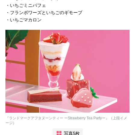
・いちごミニパフェ
・フランボワーズといちごのギモーブ
・いちごマカロン
『ランドマークアフタヌーンティー ーStrawberry Tea Partyー』（上段イメ
ージ）
写真5枚