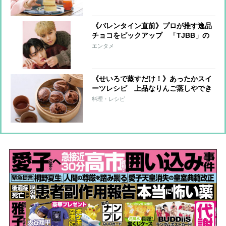
《バレンタイン直前》プロが推す逸品
チョコをピックアップ 「TJBB」の
宇原雄飛＆古嶋滝がファンに贈りたい
エンタメ
チョコとは？
《せいろで蒸すだけ！》あったかスイ
ーツレシピ 上品なりんご蒸しやでき
立て蒸しパンならではのふわふわ食
料理・レシピ
感！