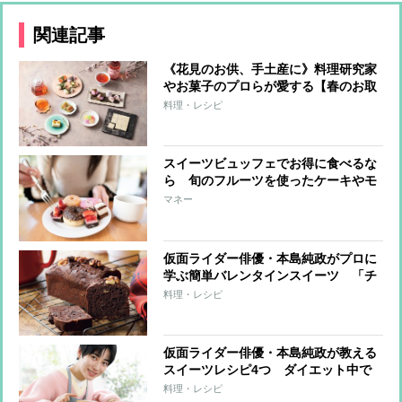
関連記事
《花見のお供、手土産に》料理研究家
やお菓子のプロらが愛する【春のお取
り寄せ】華やかな見た目と色合いで心
料理・レシピ
躍るスイーツ＆ドリンク11選
スイーツビュッフェでお得に食べるな
ら 旬のフルーツを使ったケーキやモ
ンブランを選ぶべし
マネー
仮面ライダー俳優・本島純政がプロに
学ぶ簡単バレンタインスイーツ 「チ
ョコバナナパウンドケーキ」と「生チ
料理・レシピ
ョコ＆トリュフ」レシピ
仮面ライダー俳優・本島純政が教える
スイーツレシピ4つ ダイエット中で
も罪悪感なしのヘルシースイーツ満載
料理・レシピ