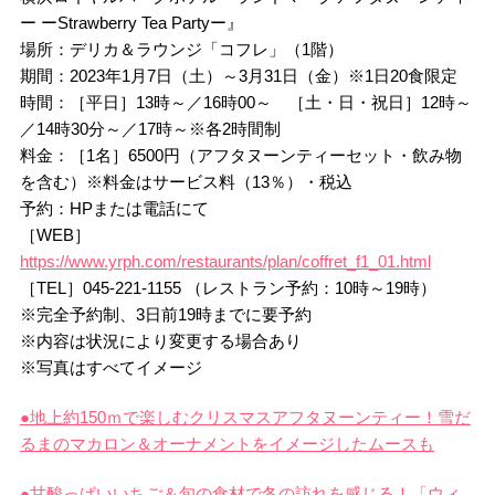
ー ーStrawberry Tea Partyー』
場所：デリカ＆ラウンジ「コフレ」（1階）
期間：2023年1月7日（土）～3月31日（金）※1日20食限定
時間：［平日］13時～／16時00～ ［土・日・祝日］12時～
／14時30分～／17時～※各2時間制
料金：［1名］6500円（アフタヌーンティーセット・飲み物
を含む）※料金はサービス料（13％）・税込
予約：HPまたは電話にて
［WEB］
https://www.yrph.com/restaurants/plan/coffret_f1_01.html
［TEL］045-221-1155 （レストラン予約：10時～19時）
※完全予約制、3日前19時までに要予約
※内容は状況により変更する場合あり
※写真はすべてイメージ
●地上約150ｍで楽しむクリスマスアフタヌーンティー！雪だ
るまのマカロン＆オーナメントをイメージしたムースも
●甘酸っぱいいちご＆旬の食材で冬の訪れを感じる！「ウィ