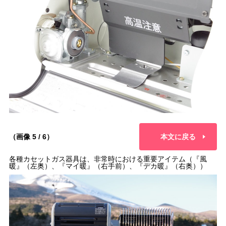
（画像 5 / 6）
本文に戻る
各種カセットガス器具は、非常時における重要アイテム（『風
暖』（左奥）、『マイ暖』（右手前）、『デカ暖』（右奥））