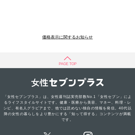
価格表示に関するお知らせ
PAGE TOP
「女性セブンプラス」は、女性週刊誌実売部数No.1「女性セブン」によ
るライフスタイルサイトです。健康・医療から美容、マネー、料理・レ
シピ、有名人グラビアまで、他では読めない独自の情報を発信。40代以
降の女性の暮らしをより豊かにする「知って得する」コンテンツが満載
です。