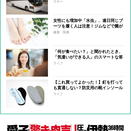
い物がお得に
マネー
女性にも増加中「水虫」、連日同じブ
ーツを履く人は注意！ジムなどで菌が
つくケースも
健康・医療
「何が食べたい？」と聞かれたとき、
「気遣いができる人」のスマートな答
え方
ライフ
【これ買ってよかった！】釘を打って
も貫通しない？防災用の靴インソール
を防災のプロが普段使いする理由
ライフ