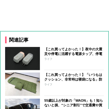
関連記事
【これ買ってよかった！】夜中の大震
災や停電に活躍する電源タップ、停電
時は自動点灯で懐中電灯に！防災のプ
ライフ
ロがイチオシ
【これ買ってよかった！】「いつもは
クッション、非常時は寝袋になる」防
災グッズのメリットを専門家が語る
ライフ
55歳以上が対象の「WAON」も！知ら
ないと損、“シニア割引”で交通費や買