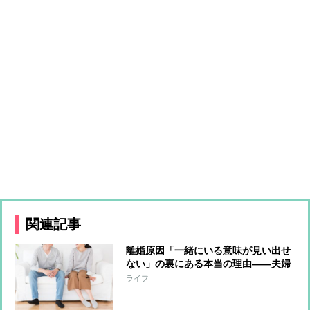
関連記事
離婚原因「一緒にいる意味が見い出せ
ない」の裏にある本当の理由――夫婦
関係がうまくいくカギを『夫のトリセ
ライフ
ツ』著者が解説