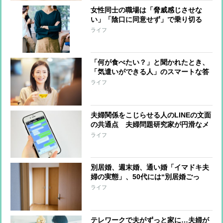
女性同士の職場は「脅威感じさせな
い」「陰口に同意せず」で乗り切る
【50代からの人間関係のコツ】
ライフ
「何が食べたい？」と聞かれたとき、
「気遣いができる人」のスマートな答
え方
ライフ
夫婦関係をこじらせる人のLINEの文面
の共通点 夫婦問題研究家が円滑なメ
ッセージの送り方を指南する
ライフ
別居婚、週末婚、通い婚「イマドキ夫
婦の実態」、50代には“別居婚ごっ
こ”という選択肢も
ライフ
テレワークで夫がずっと家に…夫婦が