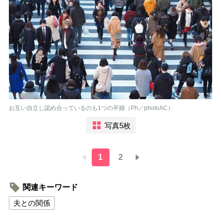
お互い自立し認め合っているのも1つの卒婚（Ph／photoAC）
写真5枚
1
2
関連キーワード
夫との関係