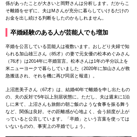
係があったことが大きいと岡野さんは分析します。だからこ
そ離婚をせずに、夫はMさんが充分に暮らしていけるだけの
お金を出し続ける判断をしたのかもしれません。
卒婚経験のある人が芸能人でも増加
卒婚を公言している芸能人は複数います。おしどり夫婦で知
られる加山雄三さん（85才）の妻で元女優の松本めぐみさん
（76才）は2014年に卒婚宣言。松本さんは1年の半分以上を
米ニューヨークで暮らしていました（2020年に加山さんが救
急搬送され、それを機に再び同居と報道）。
上沼恵美子さん（67才）は、結婚40年で離婚を申し出たもの
の、夫の反対で5年以上別居状態に。ただし、夫は週末に1泊
しに来て、上沼さんも旅館の朝ご飯のような食事を振る舞う
など、関係は良好。その距離感が心地よく、会う頻度が上が
っていると公言しています。「卒婚」という言葉を使っては
いないものの、事実上の卒婚でしょう。