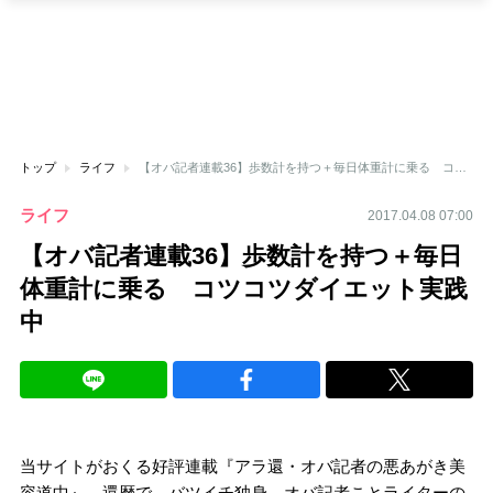
トップ
ライフ
【オバ記者連載36】歩数計を持つ＋毎日体重計に乗る コツコツダイエット実践中
ライフ
2017.04.08 07:00
【オバ記者連載36】歩数計を持つ＋毎日
体重計に乗る コツコツダイエット実践
中
当サイトがおくる好評連載『アラ還・オバ記者の悪あがき美
容道中』。還暦で、バツイチ独身。オバ記者ことライターの