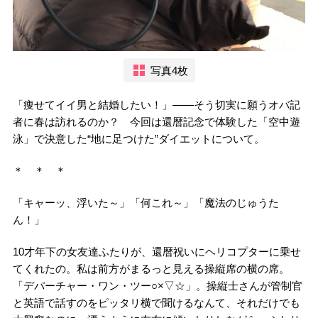
写真4枚
「痩せてイイ男と結婚したい！」――そう切実に願うオバ記
者に春は訪れるのか？ 今回は還暦記念で体験した「空中遊
泳」で決意した“地に足つけた”ダイエットについて。
＊ ＊ ＊
「キャーッ、浮いた～」「何これ～」「魔法のじゅうた
ん！」
10才年下の女友達ふたりが、還暦祝いにヘリコプターに乗せ
てくれたの。私は前方がまるっと見える操縦席の横の席。
「デパーチャー・ワン・ツー○×▽☆」。操縦士さんが管制官
と英語で話すのをピッタリ横で聞けるなんて、それだけでも