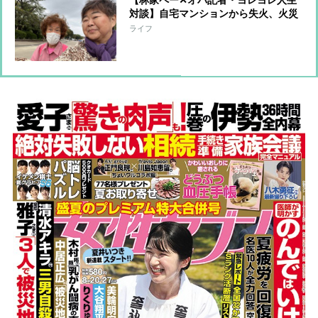
対談】自宅マンションから失火、火災
保険に入っておらず周辺住宅への補償
ライフ
を担うことに…「10年分の喜怒哀楽を
味わいました」