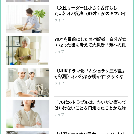
《女性リーダーは小さく舌打ちし
た…》オバ記者（69才）がスキマバイ
トに挑戦「私に肉体労働をする資格は
ライフ
あるか？」実働7時間・報酬1万2千
円“引っ越しの梱包作業”一部始終
70才を目前にしたオバ記者 自分が亡
くなった後を考えて大決断「弟への負
担は最小限にしたい」と“この世の荷
ライフ
物”の片付け開始 年の功でわかった
上手く片付けるコツ
《NHKドラマ化『ムショラン三ツ星』
が話題》オバ記者が明かす“クサくな
いメシ”を作る管理栄養士の話、そし
ライフ
て「元受刑者と私とどこが違うのか」
という自問
「70代のトラブルは、たいがい言って
はいけないことを口走ったことから始
まっている」オバ記者（69）は“老年
ライフ
期”を受け入れられるか 痛感する“が
まん力の減少”
【林家ペー✕オバ記者・ヨレヨレ人生