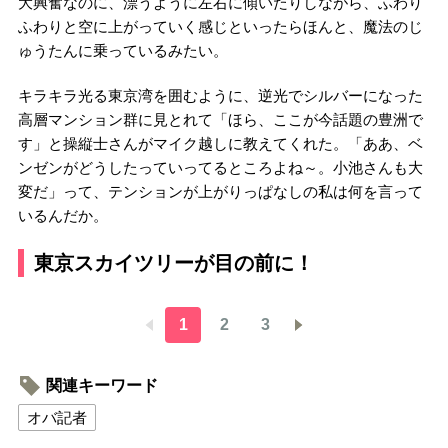
大興奮なのに、漂うように左右に傾いたりしながら、ふわり
ふわりと空に上がっていく感じといったらほんと、魔法のじ
ゅうたんに乗っているみたい。
キラキラ光る東京湾を囲むように、逆光でシルバーになった
高層マンション群に見とれて「ほら、ここが今話題の豊洲で
す」と操縦士さんがマイク越しに教えてくれた。「ああ、ベ
ンゼンがどうしたっていってるところよね～。小池さんも大
変だ」って、テンションが上がりっぱなしの私は何を言って
いるんだか。
東京スカイツリーが目の前に！
1
2
3
関連キーワード
オバ記者