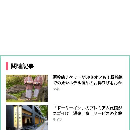
関連記事
新幹線チケットが50％オフも！新幹線
での旅やホテル宿泊のお得ワザをお金
のプロが伝授
マネー
「ドーミーイン」のプレミアム旅館が
スゴイ!? 温泉、食、サービスの全貌
ライフ