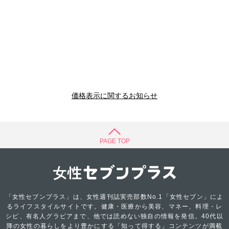
価格表示に関するお知らせ
PAGE TOP
「女性セブンプラス」は、女性週刊誌実売部数No.1「女性セブン」によ
るライフスタイルサイトです。健康・医療から美容、マネー、料理・レ
シピ、有名人グラビアまで、他では読めない独自の情報を発信。40代以
降の女性の暮らしをより豊かにする「知って得する」コンテンツが満載