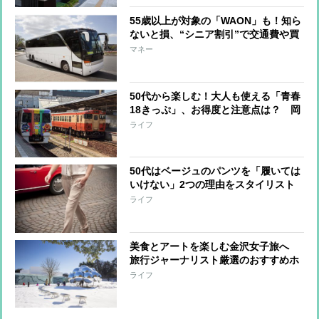
55歳以上が対象の「WAON」も！知ら
ないと損、“シニア割引”で交通費や買
い物がお得に
マネー
50代から楽しむ！大人も使える「青春
18きっぷ」、お得度と注意点は？ 岡
山＆香川への3泊4日旅で使ってみた
ライフ
50代はベージュのパンツを「履いては
いけない」2つの理由をスタイリスト
が解説
ライフ
美食とアートを楽しむ金沢女子旅へ
旅行ジャーナリスト厳選のおすすめホ
テル＆穴場スポット
ライフ