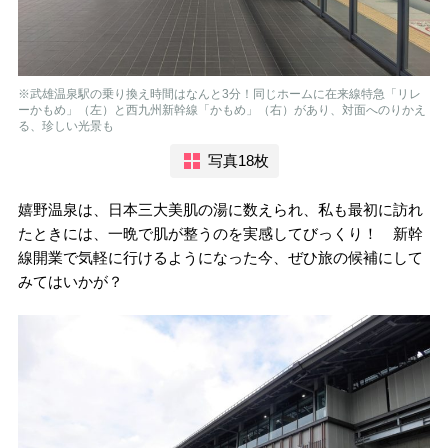
※武雄温泉駅の乗り換え時間はなんと3分！同じホームに在来線特急「リレ
ーかもめ」（左）と西九州新幹線「かもめ」（右）があり、対面へのりかえ
る、珍しい光景も
写真18枚
嬉野温泉は、日本三大美肌の湯に数えられ、私も最初に訪れ
たときには、一晩で肌が整うのを実感してびっくり！ 新幹
線開業で気軽に行けるようになった今、ぜひ旅の候補にして
みてはいかが？