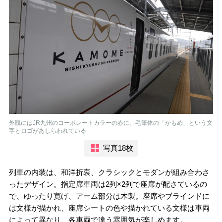
外観にはJR九州のコーポレートカラーの赤に、毛筆体の「かもめ」という文
字とロゴがあしらわれている
写真18枚
列車の内装は、和洋折衷、クラシックとモダンが組み合わさ
ったデザイン。指定席車両は2列×2列で座席が配さているの
で、ゆったり寛げ、アーム部分は木製。座席やブラインドに
は文様が描かれ、座席シートの色や描かれている文様は車両
によって異なり、各車両で違う雰囲気が楽しめます。