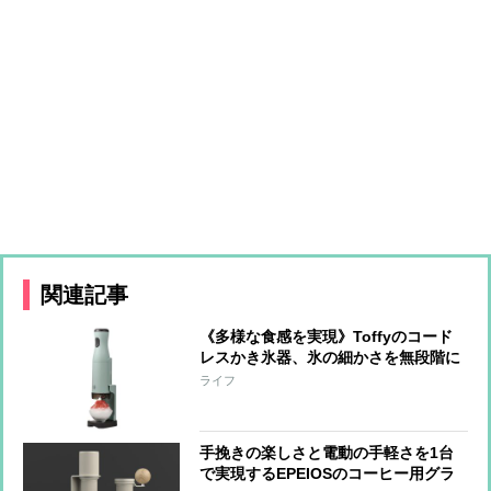
関連記事
《多様な食感を実現》Toffyのコード
レスかき氷器、氷の細かさを無段階に
調整可能 冷製パスタ、そうめん、サ
ライフ
ラダなど料理への活用も
手挽きの楽しさと電動の手軽さを1台
で実現するEPEIOSのコーヒー用グラ