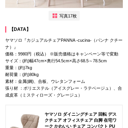
写真17枚
【DATA】
ヤマソロ『カジュアルチェアPANNA -cucina-（パンナ クチー
ナ）』
価格：9980円（税込） ※販売価格はキャンペーン等で変動
サイズ：(約)幅47cm×奥行54.5cm×高さ68.5～78.5cm
重量：(約)7kg
耐荷量：(約)80kg
素材：金属(鋼)、合板、ウレタンフォーム
張り材 ：ポリエステル（アイスグレー・ラテベージュ）、合
成皮革（ミスティローズ・グレージュ）
ヤマソロ ダイニングチェア 回転 デス
クチェア オフィスチェア 白脚 在宅ワ
ーク かわいい チェア コンパクト PU