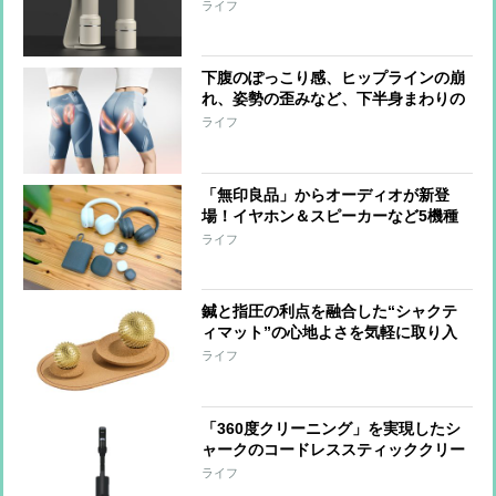
インダー『Essence Duo』 世界一の
ライフ
バリスタと共同開発
下腹のぽっこり感、ヒップラインの崩
れ、姿勢の歪みなど、下半身まわりの
悩みに、はくだけでアプローチするシ
ライフ
ックスパッドの『コアヒップ』“なが
ら”でケアできる手軽さも魅力
「無印良品」からオーディオが新登
場！イヤホン＆スピーカーなど5機種
をひと足先に体験
ライフ
鍼と指圧の利点を融合した“シャクテ
ィマット”の心地よさを気軽に取り入
れられる『ワンダーボール セット』
ライフ
「手をほぐす」「足裏を刺激する」な
ど短時間で整えられる形に進化
「360度クリーニング」を実現したシ
ャークのコードレススティッククリー
ナー 強い吸引力とヘッドの密着性で
ライフ
奥までしっかりアプローチ