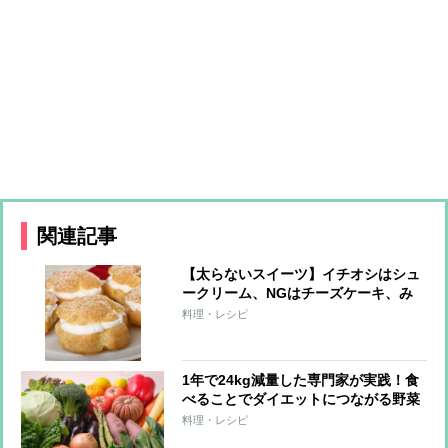
関連記事
【太らないスイーツ】イチオシはシュ
ークリーム、NGはチーズケーキ、み
たらし団子
料理・レシピ
1年で24kg減量した専門家が実践！食
べることでダイエットにつながる野菜
3つと調理法
料理・レシピ