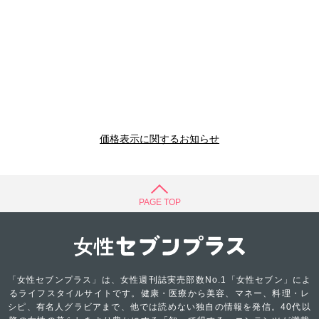
価格表示に関するお知らせ
PAGE TOP
「女性セブンプラス」は、女性週刊誌実売部数No.1「女性セブン」によ
るライフスタイルサイトです。健康・医療から美容、マネー、料理・レ
シピ、有名人グラビアまで、他では読めない独自の情報を発信。40代以