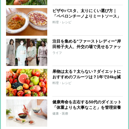
ピザやパスタ、太りにくい選び方｜
「ペペロンチーノよりミートソース」
その理由
料理・レシピ
注目を集める“ファーストレディー”岸
田裕子夫人、外交の場で見せるファッ
ションセンスとその素顔 英語が堪
ライフ
能、裏千家の茶道たしなむ
果物は太る？太らない？ダイエットに
おすすめのフルーツは？1年で24kg減
量した専門家が解説
料理・レシピ
健康寿命を左右する50代のダイエット
「体重よりも大事なこと」を管理栄養
士が解説
健康・医療