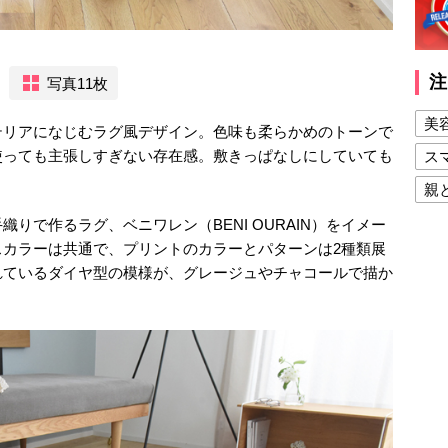
注
写真11枚
美
テリアになじむラグ風デザイン。色味も柔らかめのトーンで
使っても主張しすぎない存在感。敷きっぱなしにしていても
ス
親
健
りで作るラグ、ベニワレン（BENI OURAIN）をイメー
スカラーは共通で、プリントのカラーとパターンは2種類展
美
れているダイヤ型の模様が、グレージュやチャコールで描か
夫