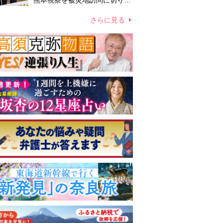
熊本視察を被災地訪問に切り替
えての実施が現実的か 上皇ご
夫妻から受け継ぐ“国民への寄
さらに見る
り添い方”