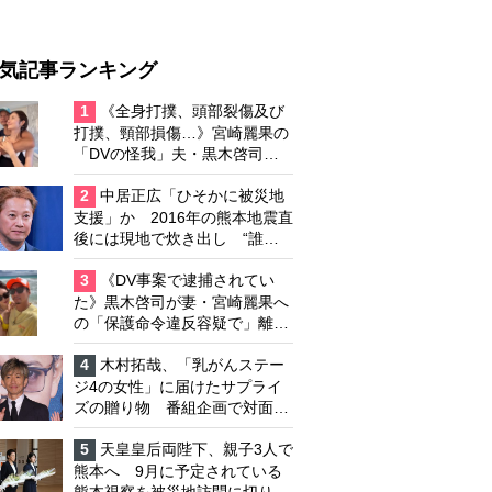
気記事ランキング
1
《全身打撲、頭部裂傷及び
打撲、頸部損傷…》宮崎麗果の
「DVの怪我」夫・黒木啓司の
逮捕で始まる「夫婦の闘争」
2
中居正広「ひそかに被災地
支援」か 2016年の熊本地震直
後には現地で炊き出し “誰に
も知られなくて良い”と、むし
ろ強まる福祉活動への思い
3
《DV事案で逮捕されてい
た》黒木啓司が妻・宮崎麗果へ
の「保護命令違反容疑で」離婚
協議は「第二ステージ」へ
4
木村拓哉、「乳がんステー
ジ4の女性」に届けたサプライ
ズの贈り物 番組企画で対面し
たファンが、夢と希望を与える
心遣いに「うれしくて号泣しま
5
天皇皇后両陛下、親子3人で
した」
熊本へ 9月に予定されている