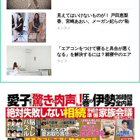
見えてはいけないものが！ 戸田恵梨
香、宮崎あおい、メーガン妃らの“恥
ずかしい”写真
エンタメ
「エアコンをつけて寝ると具合が悪く
なる」を解決するには？就寝中のエア
コンの快適な使い方
ライフ