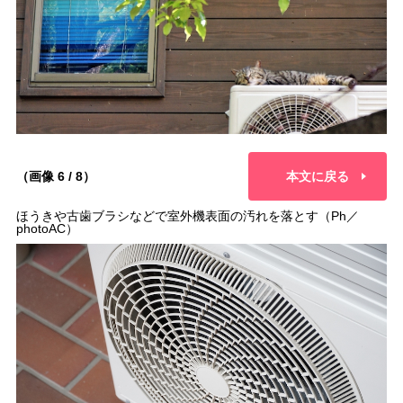
（画像 6 / 8）
本文に戻る
ほうきや古歯ブラシなどで室外機表面の汚れを落とす（Ph／
photoAC）