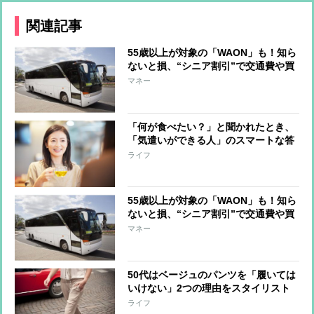
関連記事
55歳以上が対象の「WAON」も！知ら
ないと損、“シニア割引”で交通費や買
い物がお得に
マネー
「何が食べたい？」と聞かれたとき、
「気遣いができる人」のスマートな答
え方
ライフ
55歳以上が対象の「WAON」も！知ら
ないと損、“シニア割引”で交通費や買
い物がお得に
マネー
50代はベージュのパンツを「履いては
いけない」2つの理由をスタイリスト
が解説
ライフ