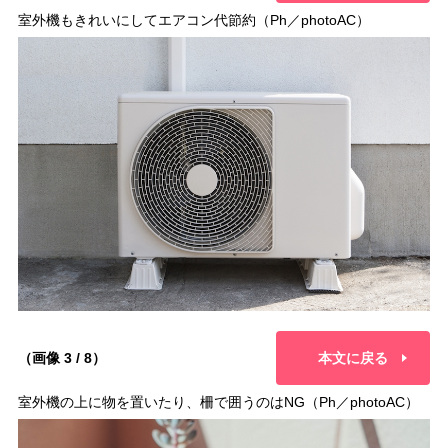
室外機もきれいにしてエアコン代節約（Ph／photoAC）
（画像 3 / 8）
本文に戻る
室外機の上に物を置いたり、柵で囲うのはNG（Ph／photoAC）