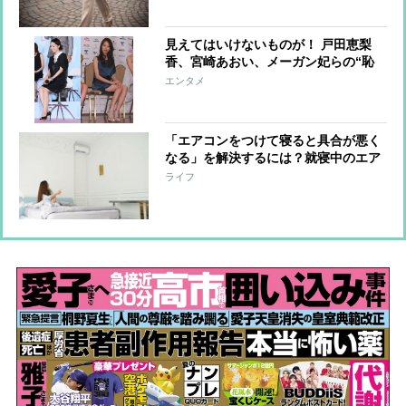
見えてはいけないものが！ 戸田恵梨
香、宮崎あおい、メーガン妃らの“恥
ずかしい”写真
エンタメ
「エアコンをつけて寝ると具合が悪く
なる」を解決するには？就寝中のエア
コンの快適な使い方
ライフ