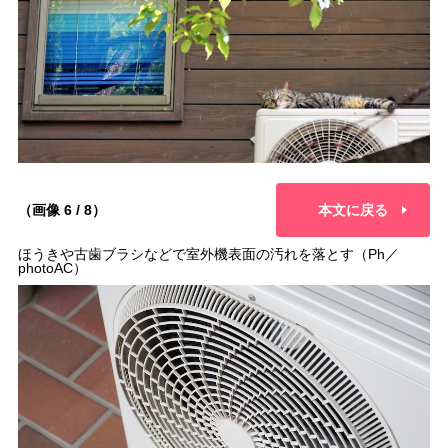
（画像 6 / 8）
本文に戻る
ほうきや古歯ブラシなどで室外機表面の汚れを落とす（Ph／
photoAC）