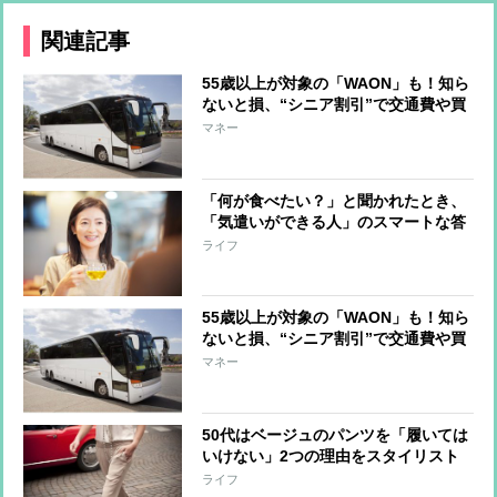
関連記事
55歳以上が対象の「WAON」も！知ら
ないと損、“シニア割引”で交通費や買
い物がお得に
マネー
「何が食べたい？」と聞かれたとき、
「気遣いができる人」のスマートな答
え方
ライフ
55歳以上が対象の「WAON」も！知ら
ないと損、“シニア割引”で交通費や買
い物がお得に
マネー
50代はベージュのパンツを「履いては
いけない」2つの理由をスタイリスト
が解説
ライフ