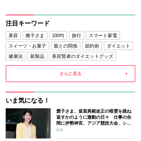
注目キーワード
美容
雅子さま
100均
旅行
スマート家電
スイーツ・お菓子
親との関係
節約術
ダイエット
健康法
新製品
美容賢者のダイエットグッズ
夫との関係
新津春子
どか食い
さらに見る
いま気になる！
愛子さま、皇室典範改正の暗雲を跳ね
返すかのように激動の日々 仕事の合
間に伊勢神宮、アジア競技大会、シン
ガポール…スケジュールはびっしり
社会
「天皇家のご長女」の揺るがぬ思い