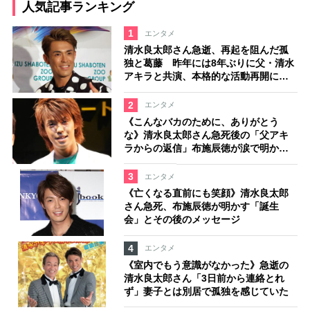
人気記事ランキング
1
エンタメ
清水良太郎さん急逝、再起を阻んだ孤
独と葛藤 昨年には8年ぶりに父・清水
アキラと共演、本格的な活動再開に向
かっていたが…周囲が懸念していた
「不安定なところ」
2
エンタメ
《こんなバカのために、ありがとう
な》清水良太郎さん急死後の「父アキ
ラからの返信」布施辰徳が涙で明かす
「順番が違う」
3
エンタメ
《亡くなる直前にも笑顔》清水良太郎
さん急死、布施辰徳が明かす「誕生
会」とその後のメッセージ
4
エンタメ
《室内でもう意識がなかった》急逝の
清水良太郎さん「3日前から連絡とれ
ず」妻子とは別居で孤独を感じていた