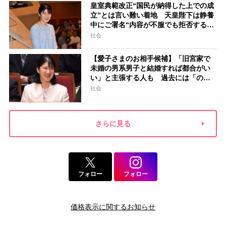
皇室典範改正“国民が納得した上での成
立”とは言い難い着地 天皇陛下は静養
中にご署名“内容が不服でも拒否するこ
とはできない” 米大手紙は男系男子に
社会
固執する日本の現状を批判的に報道
【愛子さまのお相手候補】「旧宮家で
未婚の男系男子と結婚すれば都合がい
い」と主張する人も 過去には「のび
太くん」「野球部エース」「華道家元
社会
の孫」などの名前
さらに見る
フォロー
フォロー
価格表示に関するお知らせ