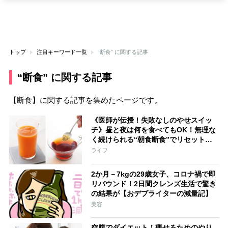
トップ
注目キーワード一覧
“断食” に関する記事
“断食” に関する記事
【断食】に関する記事を集めたページです。
《医師が伝授！失敗なしのやせスイッ
チ》昼と夜は何を食べてもOK！無理な
く続けられる“朝食断食”でリセット
朝の代用飲み物はにんじんりんごジュ
ライフ
ースやしょうが紅茶
2か月－7kgの29歳女子、コロナ禍で即
リバウンド！2日間クレンズ生活で驚き
の結果が【おデブライターの減量記】
美容
空腹でダイエット！痩せるためのやり