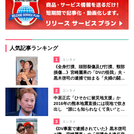
人気記事ランキング
1
エンタメ
《全身打撲、頭部裂傷及び打撲、頸部
損傷…》宮崎麗果の「DVの怪我」夫・
黒木啓司の逮捕で始まる「夫婦の闘
争」
2
エンタメ
中居正広「ひそかに被災地支援」か
2016年の熊本地震直後には現地で炊き
出し “誰にも知られなくて良い”と、
むしろ強まる福祉活動への思い
3
エンタメ
《DV事案で逮捕されていた》黒木啓司