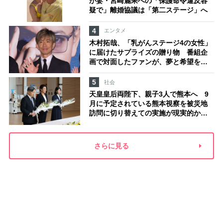
が妻・宮崎麗果への「保護命令違反容
疑で」離婚協議は「第二ステージ」へ
4
エンタメ
木村拓哉、「乳がんステージ4の女性」
に届けたサプライズの贈り物 番組企
画で対面したファンが、夢と希望を与
える心遣いに「うれしくて号泣しまし
た」
5
社会
天皇皇后両陛下、親子3人で熊本へ 9
月に予定されている熊本視察を被災地
訪問に切り替えての実施が現実的か
上皇ご夫妻から受け継ぐ“国民への寄り
添い方”
さらに見る