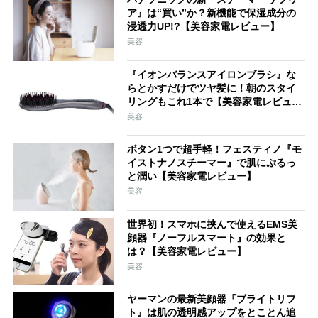
ア』は“買い”か？新機能で保湿成分の
浸透力UP!?【美容家電レビュー】
美容
『イオンバランスアイロンブラシ』な
らとかすだけでツヤ髪に！朝のスタイ
リングもこれ1本で【美容家電レビュ
ー】
美容
ボタン1つで超手軽！フェスティノ『モ
イストナノスチーマー』で肌にぷるっ
と潤い【美容家電レビュー】
美容
世界初！スマホに挟んで使えるEMS美
顔器『ノーフルスマート』の効果と
は？【美容家電レビュー】
美容
ヤーマンの最新美顔器『ブライトリフ
ト』は肌の透明感アップをとことん追