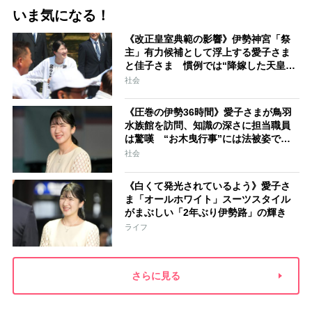
いま気になる！
《改正皇室典範の影響》伊勢神宮「祭
主」有力候補として浮上する愛子さま
と佳子さま 慣例では“降嫁した天皇家
の女性”が就任「結婚と祭祀の狭間で思
社会
い悩むことになるでしょう」
《圧巻の伊勢36時間》愛子さまが鳥羽
水族館を訪問、知識の深さに担当職員
は驚嘆 “お木曳行事”には法被姿で参
加「市民に交じって一生懸命引いてお
社会
られました」
《白くて発光されているよう》愛子さ
ま「オールホワイト」スーツスタイル
がまぶしい「2年ぶり伊勢路」の輝き
ライフ
さらに見る