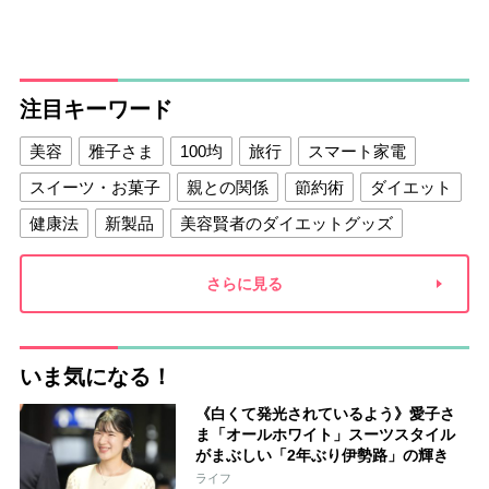
注目キーワード
美容
雅子さま
100均
旅行
スマート家電
スイーツ・お菓子
親との関係
節約術
ダイエット
健康法
新製品
美容賢者のダイエットグッズ
夫との関係
新津春子
どか食い
さらに見る
いま気になる！
《白くて発光されているよう》愛子さ
ま「オールホワイト」スーツスタイル
がまぶしい「2年ぶり伊勢路」の輝き
ライフ