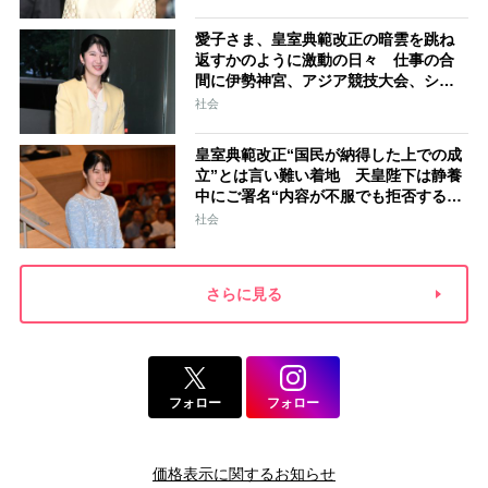
愛子さま、皇室典範改正の暗雲を跳ね
返すかのように激動の日々 仕事の合
間に伊勢神宮、アジア競技大会、シン
ガポール…スケジュールはびっしり
社会
「天皇家のご長女」の揺るがぬ思い
皇室典範改正“国民が納得した上での成
立”とは言い難い着地 天皇陛下は静養
中にご署名“内容が不服でも拒否するこ
とはできない” 米大手紙は男系男子に
社会
固執する日本の現状を批判的に報道
さらに見る
フォロー
フォロー
価格表示に関するお知らせ