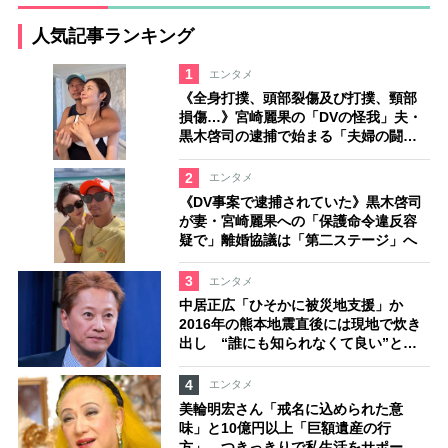
人気記事ランキング
1
エンタメ
《全身打撲、頭部裂傷及び打撲、頸部
損傷…》宮崎麗果の「DVの怪我」夫・
黒木啓司の逮捕で始まる「夫婦の闘
争」
2
エンタメ
《DV事案で逮捕されていた》黒木啓司
が妻・宮崎麗果への「保護命令違反容
疑で」離婚協議は「第二ステージ」へ
3
エンタメ
中居正広「ひそかに被災地支援」か
2016年の熊本地震直後には現地で炊き
出し “誰にも知られなくて良い”と、
むしろ強まる福祉活動への思い
4
エンタメ
美輪明宏さん「戒名に込められた意
味」と10億円以上「巨額遺産の行
方」 つきっきりで私生活をサポート