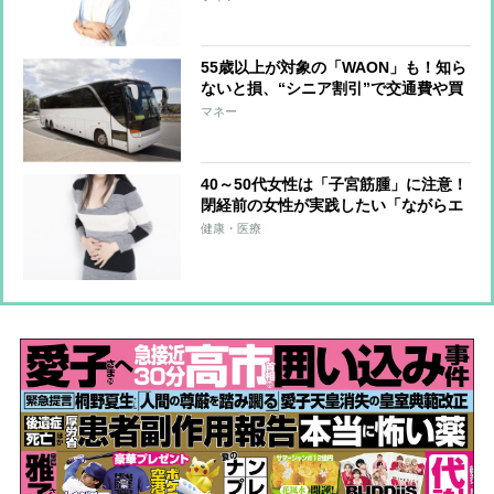
55歳以上が対象の「WAON」も！知ら
ないと損、“シニア割引”で交通費や買
い物がお得に
マネー
40～50代女性は「子宮筋腫」に注意！
閉経前の女性が実践したい「ながらエ
クササイズ」と積極的に摂りたい食材
健康・医療