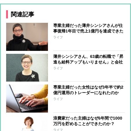
関連記事
専業主婦だった薄井シンシアさんが仕
事復帰1年目で売上1億円を達成できた
理由とは？
ライフ
薄井シンシアさん、63歳の転職で「昇
進も給料アップもいりません」と会社
に伝えた理由
ライフ
専業主婦だった女性はなぜ3年半で約2
億円運用のトレーダーになれたのか
ライフ
浪費家だった主婦はなぜ6年間で1000
万円を貯めることができたのか？
ライフ