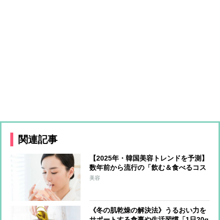
関連記事
【2025年・韓国美容トレンドを予測】
数年前から流行の「飲む＆食べるコス
メ」が日本上陸か 最注目は上あごに
美容
貼り付けて摂取する「フィルムタイプ
の食品」
《冬の肌乾燥の解決法》うるおい力を
サポートする食事や生活習慣「1日20g