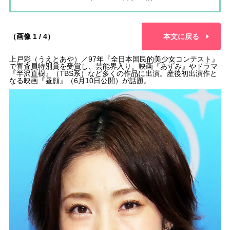
（画像 1 / 4）
本文に戻る
上戸彩（うえとあや）／97年『全日本国民的美少女コンテスト』
で審査員特別賞を受賞し、芸能界入り。映画『あずみ』やドラマ
『半沢直樹』（TBS系）など多くの作品に出演。産後初出演作と
なる映画『昼顔』（6月10日公開）が話題。