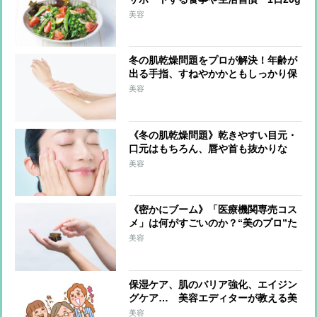
の油脂を」「外出時はマスクで保湿」
美容
冬の肌乾燥問題をプロが解決！年齢が
出る手指、すねやかかともしっかり保
湿「調理中はこまめに手を拭く」のも
美容
ポイント
《冬の肌乾燥問題》乾きやすい目元・
口元はもちろん、唇や首も抜かりな
く！ブースターを活用、ドラッグスト
美容
アで選ぶべきは保湿成分配合
《密かにブーム》「医療機関専売コス
メ」は何がすごいのか？“美のプロ”た
ちが選んだ逸品とその理由
美容
保湿ケア、肌のバリア強化、エイジン
グケア… 美容エディターが教える美
肌にマストな「美容成分」は？
美容