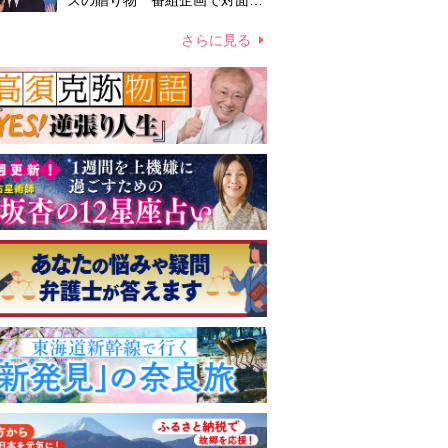
ズの贈り物 番組企画で対面し
たファンが、夢と希望を与える
心遣いに「うれしくて号泣しま
さらに見る
した」