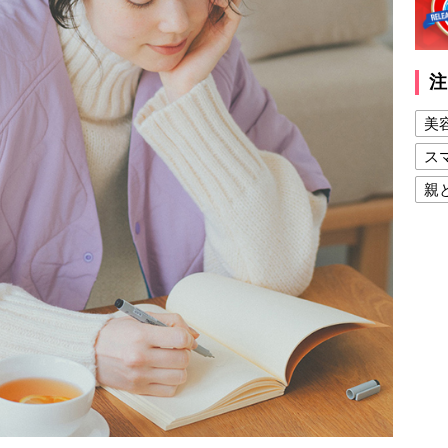
注
美
ス
親
健
美
夫