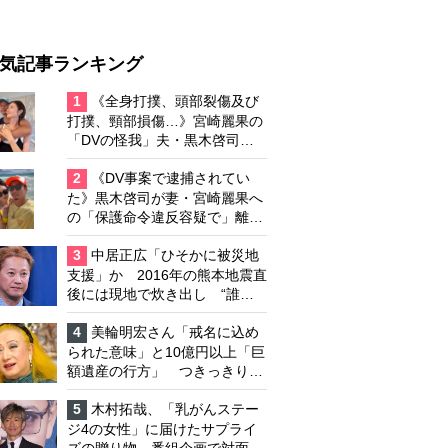
気記事ランキング
1
《全身打撲、頭部裂傷及び
打撲、頸部損傷…》宮崎麗果の
「DVの怪我」夫・黒木啓司の
逮捕で始まる「夫婦の闘争」
2
《DV事案で逮捕されてい
た》黒木啓司が妻・宮崎麗果へ
の「保護命令違反容疑で」離婚
協議は「第二ステージ」へ
3
中居正広「ひそかに被災地
支援」か 2016年の熊本地震直
後には現地で炊き出し “誰に
も知られなくて良い”と、むし
ろ強まる福祉活動への思い
4
美輪明宏さん「戒名に込め
られた意味」と10億円以上「巨
額遺産の行方」 つきっきりで
私生活をサポートしていた元俳
優が相続か
5
木村拓哉、「乳がんステー
ジ4の女性」に届けたサプライ