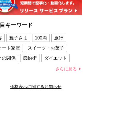
目キーワード
容
雅子さま
100均
旅行
マート家電
スイーツ・お菓子
との関係
節約術
ダイエット
康法
新製品
さらに見る
容賢者のダイエットグッズ
価格表示に関するお知らせ
との関係
新津春子
どか食い