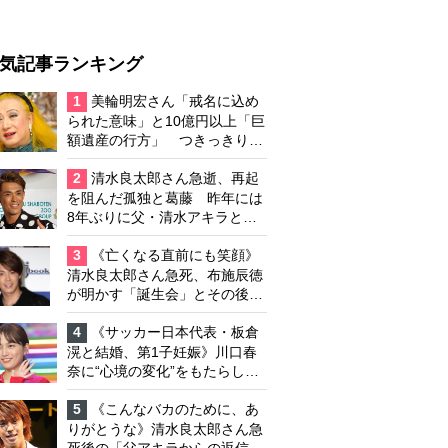
気記事ランキング
1
美輪明宏さん「戒名に込め
られた意味」と10億円以上「巨
額遺産の行方」 つきっきりで
私生活をサポートしていた元俳
優が相続か
2
清水良太郎さん急逝、再起
を阻んだ孤独と葛藤 昨年には
8年ぶりに父・清水アキラと共
演、本格的な活動再開に向かっ
ていたが…周囲が懸念していた
3
《亡くなる直前にも笑顔》
「不安定なところ」
清水良太郎さん急死、布施辰徳
が明かす「誕生会」とその後の
メッセージ
4
《サッカー日本代表・板倉
滉と結婚、第1子妊娠》川口春
奈に“心境の変化”をもたらした
主演映画『ママせか』 身を削
って「がんに蝕まれる母」を演
5
《こんなバカのために、あ
じた壮絶な撮影現場
りがとうな》清水良太郎さん急