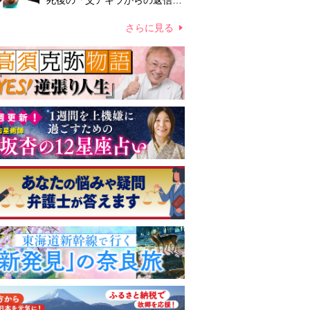
死後の「父アキラからの返信」
布施辰徳が涙で明かす「順番が
違う」
さらに見る