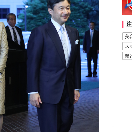
注
美
ス
親
健
美
夫