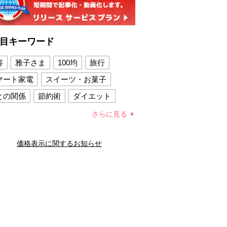
目キーワード
容
雅子さま
100均
旅行
マート家電
スイーツ・お菓子
との関係
節約術
ダイエット
康法
新製品
さらに見る
容賢者のダイエットグッズ
価格表示に関するお知らせ
との関係
新津春子
どか食い