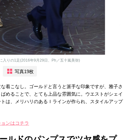
の1足(2016年9月29日、Ph／五十嵐美弥)
写真19枚
貴な着こなし。ゴールドと言うと派手な印象ですが、雅子さ
りばめることで、とても上品な雰囲気に。ウエストがシェイ
ートは、メリハリのあるＩラインが作られ、スタイルアップ
ションはコチラ
ールドのパンプスでツヤ感をプ