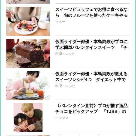
スイーツビュッフェでお得に食べるな
ら 旬のフルーツを使ったケーキやモ
ンブランを選ぶべし
マネー
仮面ライダー俳優・本島純政がプロに
学ぶ簡単バレンタインスイーツ 「チ
ョコバナナパウンドケーキ」と「生チ
料理・レシピ
ョコ＆トリュフ」レシピ
仮面ライダー俳優・本島純政が教える
スイーツレシピ4つ ダイエット中で
も罪悪感なしのヘルシースイーツ満載
料理・レシピ
《バレンタイン直前》プロが推す逸品
チョコをピックアップ 「TJBB」の
宇原雄飛＆古嶋滝がファンに贈りたい
エンタメ
チョコとは？