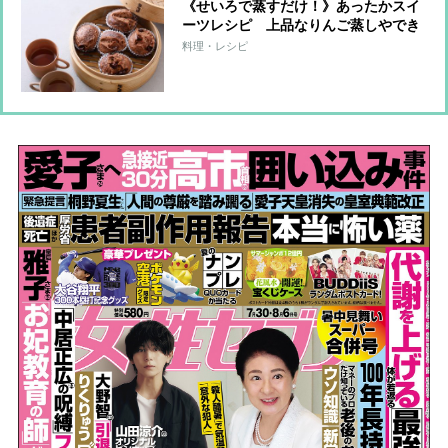
《せいろで蒸すだけ！》あったかスイ
ーツレシピ 上品なりんご蒸しやでき
立て蒸しパンならではのふわふわ食
料理・レシピ
感！