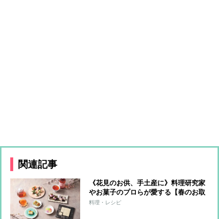
関連記事
《花見のお供、手土産に》料理研究家
やお菓子のプロらが愛する【春のお取
り寄せ】華やかな見た目と色合いで心
料理・レシピ
躍るスイーツ＆ドリンク11選