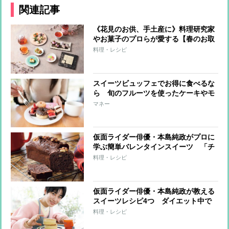
関連記事
《花見のお供、手土産に》料理研究家
やお菓子のプロらが愛する【春のお取
り寄せ】華やかな見た目と色合いで心
料理・レシピ
躍るスイーツ＆ドリンク11選
スイーツビュッフェでお得に食べるな
ら 旬のフルーツを使ったケーキやモ
ンブランを選ぶべし
マネー
仮面ライダー俳優・本島純政がプロに
学ぶ簡単バレンタインスイーツ 「チ
ョコバナナパウンドケーキ」と「生チ
料理・レシピ
ョコ＆トリュフ」レシピ
仮面ライダー俳優・本島純政が教える
スイーツレシピ4つ ダイエット中で
も罪悪感なしのヘルシースイーツ満載
料理・レシピ