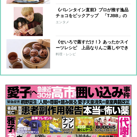
《バレンタイン直前》プロが推す逸品
チョコをピックアップ 「TJBB」の
宇原雄飛＆古嶋滝がファンに贈りたい
エンタメ
チョコとは？
《せいろで蒸すだけ！》あったかスイ
ーツレシピ 上品なりんご蒸しやでき
立て蒸しパンならではのふわふわ食
料理・レシピ
感！