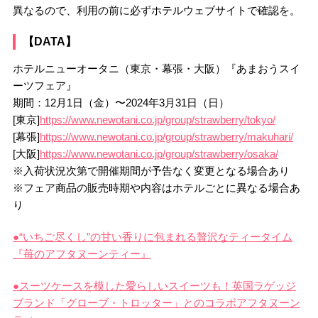
異なるので、利用の前に必ずホテルウェブサイトで確認を。
【DATA】
ホテルニューオータニ（東京・幕張・大阪）『あまおうスイ
ーツフェア』
期間：12月1日（金）〜2024年3月31日（日）
[東京]
https://www.newotani.co.jp/group/strawberry/tokyo/
[幕張]
https://www.newotani.co.jp/group/strawberry/makuhari/
[大阪]
https://www.newotani.co.jp/group/strawberry/osaka/
※入荷状況次第で開催期間が予告なく変更となる場合あり
※フェア商品の販売時期や内容はホテルごとに異なる場合あ
り
●“いちご尽くし”の甘い香りに包まれる贅沢なティータイム
『苺のアフタヌーンティー』
●スーツケースを模した愛らしいスイーツも！英国ラゲッジ
ブランド「グローブ・トロッター」とのコラボアフタヌーン