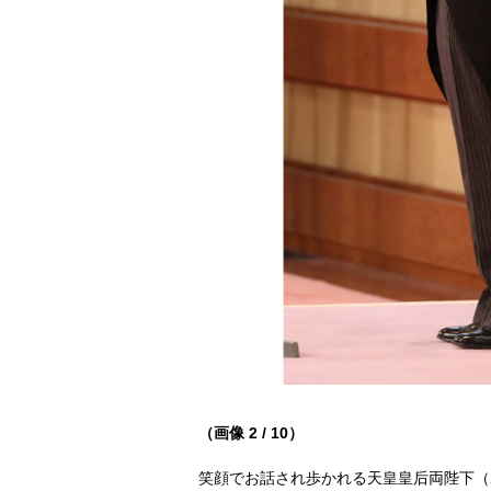
（画像 2 / 10）
笑顔でお話され歩かれる天皇皇后両陛下（202