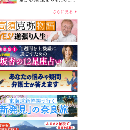
奈に“心境の変化”をもたらした
主演映画『ママせか』 身を削
って「がんに蝕まれる母」を演
さらに見る
じた壮絶な撮影現場