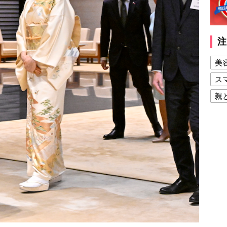
注
美
ス
親
健
美
夫