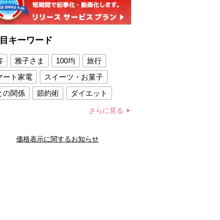
目キーワード
容
雅子さま
100均
旅行
マート家電
スイーツ・お菓子
との関係
節約術
ダイエット
康法
新製品
さらに見る
容賢者のダイエットグッズ
価格表示に関するお知らせ
との関係
新津春子
どか食い