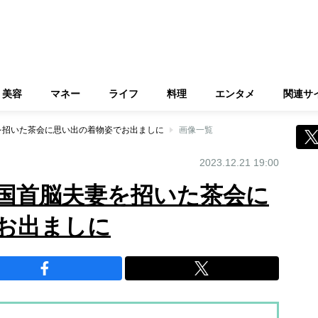
美容
マネー
ライフ
料理
エンタメ
関連サ
を招いた茶会に思い出の着物姿でお出ましに
画像一覧
2023.12.21 19:00
国首脳夫妻を招いた茶会に
お出ましに