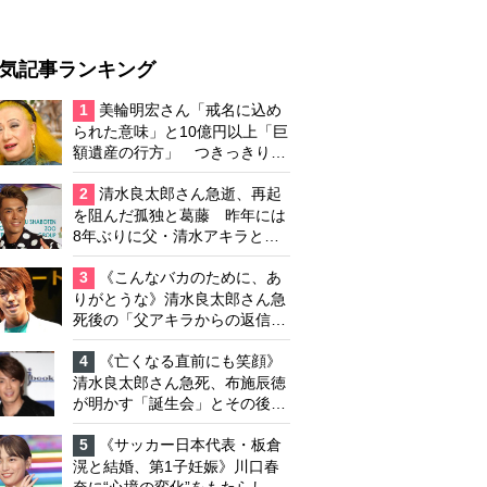
気記事ランキング
1
美輪明宏さん「戒名に込め
られた意味」と10億円以上「巨
額遺産の行方」 つきっきりで
私生活をサポートしていた元俳
優が相続か
2
清水良太郎さん急逝、再起
を阻んだ孤独と葛藤 昨年には
8年ぶりに父・清水アキラと共
演、本格的な活動再開に向かっ
ていたが…周囲が懸念していた
3
《こんなバカのために、あ
「不安定なところ」
りがとうな》清水良太郎さん急
死後の「父アキラからの返信」
布施辰徳が涙で明かす「順番が
違う」
4
《亡くなる直前にも笑顔》
清水良太郎さん急死、布施辰徳
が明かす「誕生会」とその後の
メッセージ
5
《サッカー日本代表・板倉
滉と結婚、第1子妊娠》川口春