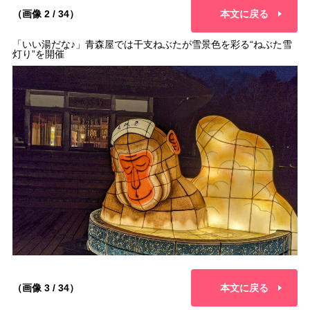
（画像 2 / 34）
本文に戻る
「いい湯だな♪」青森屋では干支ねぶたが雪景色を彩る“ねぶた雪
灯り”を開催
（画像 3 / 34）
本文に戻る