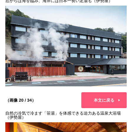
窓からは海を臨み、海岸には日本一長い足湯も（伊勢屋）
（画像 20 / 34）
本文に戻る
自然の冷気で冷ます「笹湯」を体感できる迫力ある温泉大浴場
（伊勢屋）