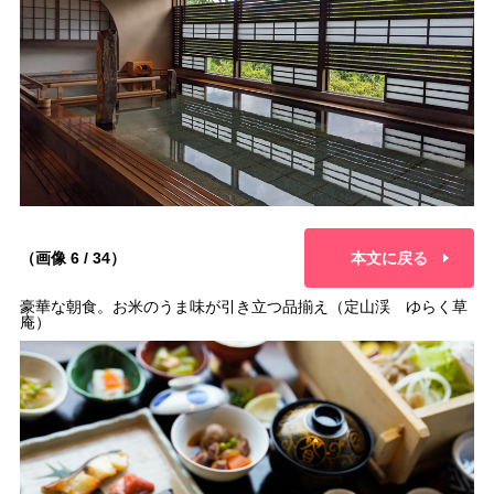
（画像 6 / 34）
本文に戻る
豪華な朝食。お米のうま味が引き立つ品揃え（定山渓 ゆらく草
庵）