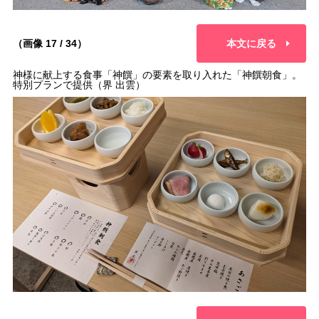
（画像 17 / 34）
本文に戻る
神様に献上する食事「神饌」の要素を取り入れた「神饌朝食」。
特別プランで提供（界 出雲）