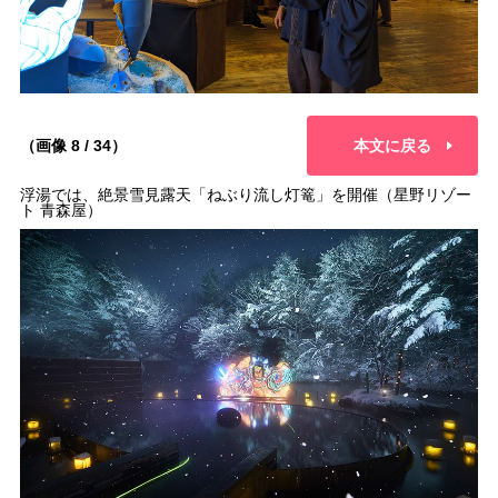
（画像 8 / 34）
本文に戻る
浮湯では、絶景雪見露天「ねぶり流し灯篭」を開催（星野リゾー
ト 青森屋）