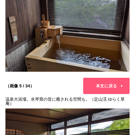
（画像 5 / 34）
本文に戻る
温泉大浴場。水琴窟の音に癒される空間も。（定山渓 ゆらく草
庵）