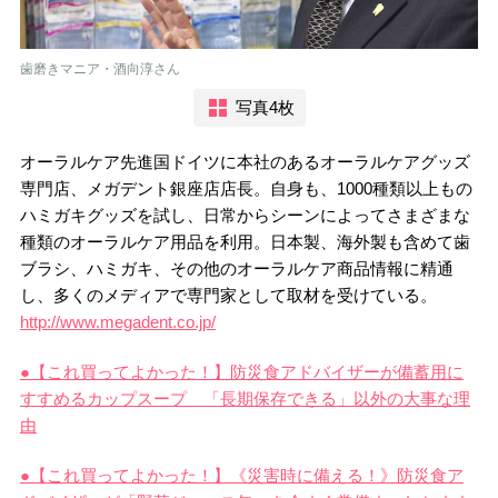
歯磨きマニア・酒向淳さん
写真4枚
オーラルケア先進国ドイツに本社のあるオーラルケアグッズ
専門店、メガデント銀座店店長。自身も、1000種類以上もの
ハミガキグッズを試し、日常からシーンによってさまざまな
種類のオーラルケア用品を利用。日本製、海外製も含めて歯
ブラシ、ハミガキ、その他のオーラルケア商品情報に精通
し、多くのメディアで専門家として取材を受けている。
http://www.megadent.co.jp/
●【これ買ってよかった！】防災食アドバイザーが備蓄用に
すすめるカップスープ 「長期保存できる」以外の大事な理
由
●【これ買ってよかった！】《災害時に備える！》防災食ア