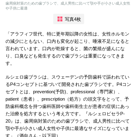
歯周病対策のための歯ブラシで、成人男性に比べて顎や手が小さい成人女性
や子供に最適
写真4枚
「アラフィフ世代、特に更年期以降の女性は、女性ホルモン
の減少にともない、口内も変化が起こり、唾液不足になると
言われています。口内が乾燥すると、菌の繁殖が盛んにな
り、口臭なども発生するので歯ブラシは重要になってきま
す。
ルシェロ歯ブラシは、スウェーデンの予防歯科で謳われてい
るP4コンセプトに基づいて開発された歯ブラシです。P4コン
セプトとは、prevention(予防)、professional（専門家）、
patient（患者）、prescription（処方）の頭文字をとって、予
防歯科概念を持つ歯科医師や歯科衛生士が患者の症状にあっ
た治療を処方するという考え方です。『ルシェロピセラP-
20』は、歯周病対策のための歯ブラシで、成人男性に比べて
顎や手が小さい成人女性や子供に最適なサイズになっていま
す」（酒向さん・以下同）