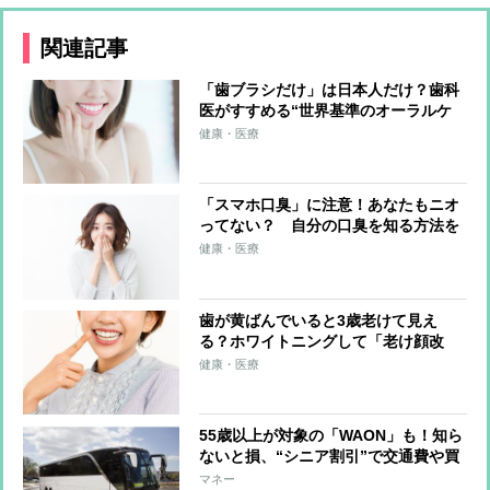
関連記事
「歯ブラシだけ」は日本人だけ？歯科
医がすすめる“世界基準のオーラルケ
ア”は「複数のアイテム」が基本
健康・医療
「スマホ口臭」に注意！あなたもニオ
ってない？ 自分の口臭を知る方法を
歯科医が伝授「10のチェックリスト」
健康・医療
も
歯が黄ばんでいると3歳老けて見え
る？ホワイトニングして「老け顔改
善」するメリットを歯科医が解説
健康・医療
55歳以上が対象の「WAON」も！知ら
ないと損、“シニア割引”で交通費や買
い物がお得に
マネー