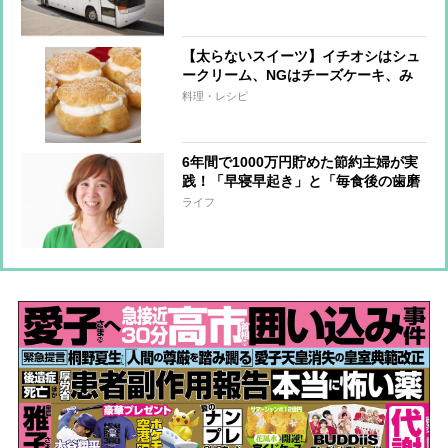
【太らないスイーツ】イチオシはシュ
ークリーム、NGはチーズケーキ、み
たらし団子
料理・レシピ
6年間で1000万円貯めた節約主婦が実
践！「早寝早起き」と「毎食後の歯磨
き」が節約につながる理由
ライフ