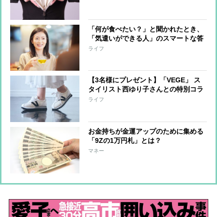
「何が食べたい？」と聞かれたとき、
「気遣いができる人」のスマートな答
え方
ライフ
【3名様にプレゼント】「VEGE」 ス
タイリスト西ゆり子さんとの特別コラ
ボシューズが3種類登場
ライフ
お金持ちが金運アップのために集める
「9Zの1万円札」とは？
マネー