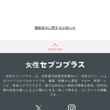
価格表示に関するお知らせ
PAGE TOP
「女性セブンプラス」は、女性週刊誌実売部数No.1「女性セブン」によ
るライフスタイルサイトです。健康・医療から美容、マネー、料理・レ
シピ、有名人グラビアまで、他では読めない独自の情報を発信。40代以
降の女性の暮らしをより豊かにする「知って得する」コンテンツが満載
です。