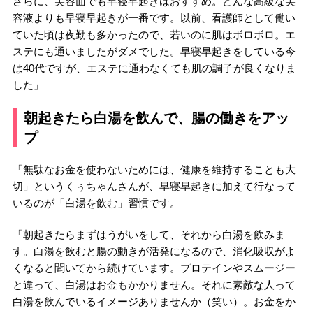
さらに、美容面でも早寝早起きはおすすめ。どんな高級な美
容液よりも早寝早起きが一番です。以前、看護師として働い
ていた頃は夜勤も多かったので、若いのに肌はボロボロ。エ
ステにも通いましたがダメでした。早寝早起きをしている今
は40代ですが、エステに通わなくても肌の調子が良くなりま
した」
朝起きたら白湯を飲んで、腸の働きをアッ
プ
「無駄なお金を使わないためには、健康を維持することも大
切」というくぅちゃんさんが、早寝早起きに加えて行なって
いるのが「白湯を飲む」習慣です。
「朝起きたらまずはうがいをして、それから白湯を飲みま
す。白湯を飲むと腸の動きが活発になるので、消化吸収がよ
くなると聞いてから続けています。プロテインやスムージー
と違って、白湯はお金もかかりません。それに素敵な人って
白湯を飲んでいるイメージありませんか（笑い）。お金をか