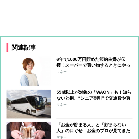
関連記事
6年で1000万円貯めた節約主婦が伝
授！スーパーで買い物するときにやっ
てはいけない5つのこと
マネー
55歳以上が対象の「WAON」も！知ら
ないと損、“シニア割引”で交通費や買
い物がお得に
マネー
「お金が貯まる人」と「貯まらない
人」の口ぐせ お金のプロが見てきた
大きな違い
マネー