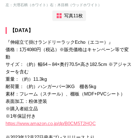
左：大理石柄（ホワイト）右：木目柄（ウッドホワイト）
写真11枚
【DATA】
『伸縮立て掛けランドリーラックEcho（エコー）』
価格：1万4080円（税込）※販売価格はキャンペーン等で変
動
サイズ：（約）幅64～84×奥行70.5×高さ182.5cm ※アジャス
ターを含む
重量：（約）11.3kg
耐荷重：（約）ハンガーバー3KG 棚各5kg
素材：フレーム（スチール）、棚板（MDF+PVCシート）
表面加工：粉体塗装
※購入者組立品
※1年保証付き
https://www.amazon.co.jp/dp/B0CM5T2HQC
※2023年12月27日発表プレスリリースより