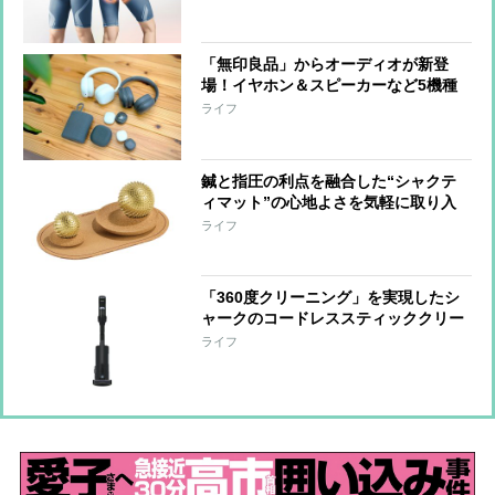
ックスパッドの『コアヒップ』“なが
ら”でケアできる手軽さも魅力
「無印良品」からオーディオが新登
場！イヤホン＆スピーカーなど5機種
をひと足先に体験
ライフ
鍼と指圧の利点を融合した“シャクテ
ィマット”の心地よさを気軽に取り入
れられる『ワンダーボール セット』
ライフ
「手をほぐす」「足裏を刺激する」な
ど短時間で整えられる形に進化
「360度クリーニング」を実現したシ
ャークのコードレススティッククリー
ナー 強い吸引力とヘッドの密着性で
ライフ
奥までしっかりアプローチ