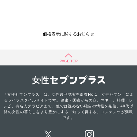
価格表示に関するお知らせ
PAGE TOP
「女性セブンプラス」は、女性週刊誌実売部数No.1「女性セブン」によ
るライフスタイルサイトです。健康・医療から美容、マネー、料理・レ
シピ、有名人グラビアまで、他では読めない独自の情報を発信。40代以
降の女性の暮らしをより豊かにする「知って得する」コンテンツが満載
です。