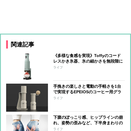
関連記事
《多様な食感を実現》Toffyのコード
レスかき氷器、氷の細かさを無段階に
調整可能 冷製パスタ、そうめん、サ
ライフ
ラダなど料理への活用も
手挽きの楽しさと電動の手軽さを1台
で実現するEPEIOSのコーヒー用グラ
インダー『Essence Duo』 世界一の
ライフ
バリスタと共同開発
下腹のぽっこり感、ヒップラインの崩
れ、姿勢の歪みなど、下半身まわりの
悩みに、はくだけでアプローチするシ
ライフ