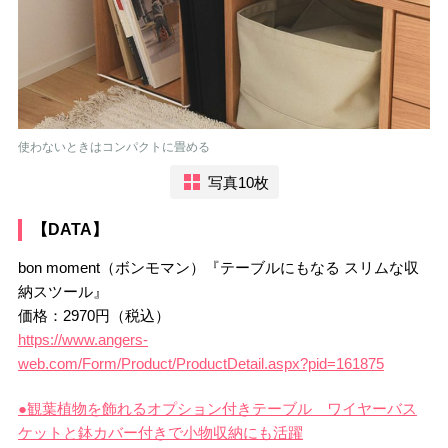
使わないときはコンパクトに畳める
写真10枚
【DATA】
bon moment（ボンモマン）『テーブルにもなる スリムな収
納スツール』
価格：2970円（税込）
https://www.angers-
web.com/Form/Product/ProductDetail.aspx?pid=161875
●観葉植物を飾れるオプション付きテーブル ワイヤーバス
ケットと鉢カバー付きで小物収納にも活躍