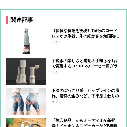
関連記事
《多様な食感を実現》Toffyのコード
レスかき氷器、氷の細かさを無段階に
調整可能 冷製パスタ、そうめん、サ
ライフ
ラダなど料理への活用も
手挽きの楽しさと電動の手軽さを1台
で実現するEPEIOSのコーヒー用グラ
インダー『Essence Duo』 世界一の
ライフ
バリスタと共同開発
下腹のぽっこり感、ヒップラインの崩
れ、姿勢の歪みなど、下半身まわりの
悩みに、はくだけでアプローチするシ
ライフ
ックスパッドの『コアヒップ』“なが
ら”でケアできる手軽さも魅力
「無印良品」からオーディオが新登
場！イヤホン＆スピーカーなど5機種