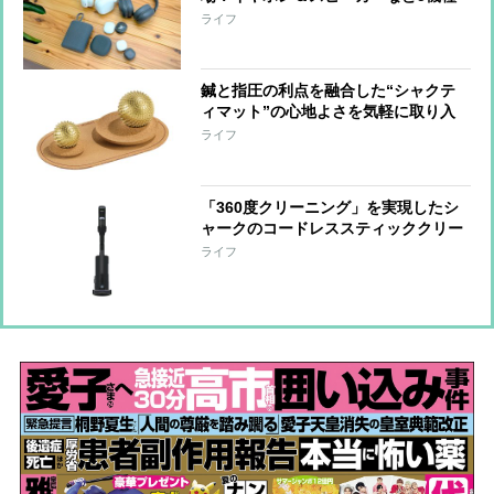
をひと足先に体験
ライフ
鍼と指圧の利点を融合した“シャクテ
ィマット”の心地よさを気軽に取り入
れられる『ワンダーボール セット』
ライフ
「手をほぐす」「足裏を刺激する」な
ど短時間で整えられる形に進化
「360度クリーニング」を実現したシ
ャークのコードレススティッククリー
ナー 強い吸引力とヘッドの密着性で
ライフ
奥までしっかりアプローチ