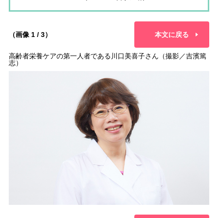
（画像 1 / 3）
本文に戻る
高齢者栄養ケアの第一人者である川口美喜子さん（撮影／吉濱篤
志）