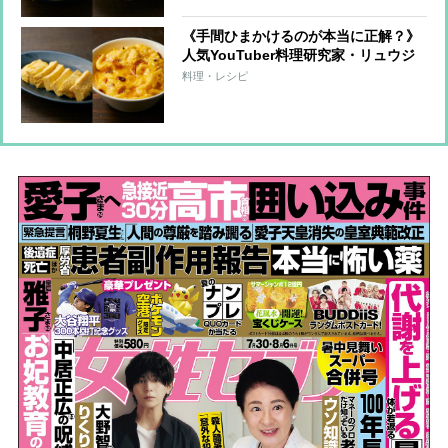
《手間ひまかけるのが本当に正解？》
人気YouTuber料理研究家・リュウジ
さんが伝授！レンチンであっという間
料理・レシピ
にできる「巻かない卵焼き」