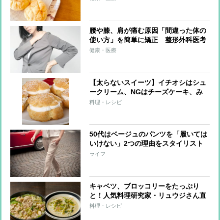
腰や膝、肩が痛む原因「間違った体の
使い方」を簡単に矯正 整形外科医考
案の「長生きストレッチ」実践法
健康・医療
【太らないスイーツ】イチオシはシュ
ークリーム、NGはチーズケーキ、み
たらし団子
料理・レシピ
50代はベージュのパンツを「履いては
いけない」2つの理由をスタイリスト
が解説
ライフ
キャベツ、ブロッコリーをたっぷり
と！人気料理研究家・リュウジさん直
伝の“痩せレシピ”2品
料理・レシピ