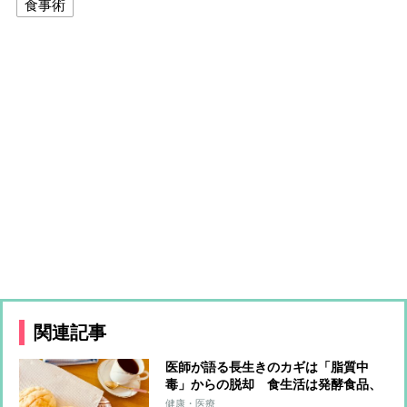
食事術
関連記事
医師が語る長生きのカギは「脂質中
毒」からの脱却 食生活は発酵食品、
野菜を！菓子パンはNG
健康・医療