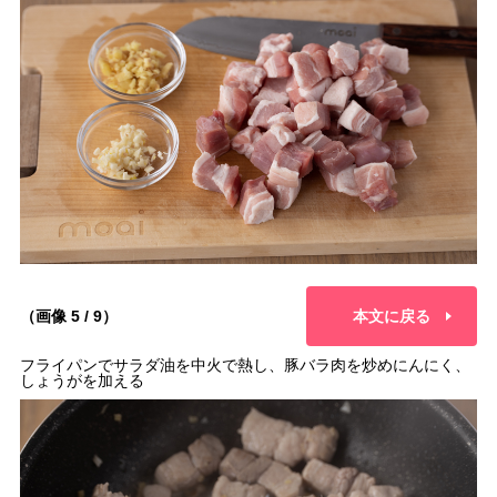
（画像 5 / 9）
本文に戻る
フライパンでサラダ油を中火で熱し、豚バラ肉を炒めにんにく、
しょうがを加える