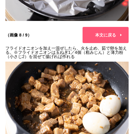
（画像 8 / 9）
本文に戻る
フライドオニオンを加え一混ぜしたら、火を止め、茹で卵を加え
る。※フライドオニオンは玉ねぎ1／4個（粗みじん）と薄力粉
（小さじ2）を混ぜて揚げれば作れる