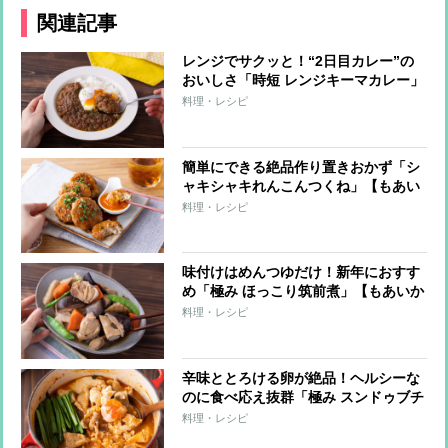
関連記事
レンジでサクッと！“2日目カレー”の
おいしさ「時短 レンジキーマカレー」
【もあいかすみ ラクウマレシピ】
料理・レシピ
簡単にできる絶品作り置きおかず「シ
ャキシャキれんこんつくね」【もあい
かすみ ラクウマレシピ】
料理・レシピ
味付けはめんつゆだけ！新年におすす
め「極み ほっこり筑前煮」【もあいか
すみ ラクウマレシピ】
料理・レシピ
辛味ととろける卵が絶品！ヘルシーな
のに食べ応え抜群「極み スンドゥブチ
ゲ」【もあいかすみ ラクウマレシピ】
料理・レシピ