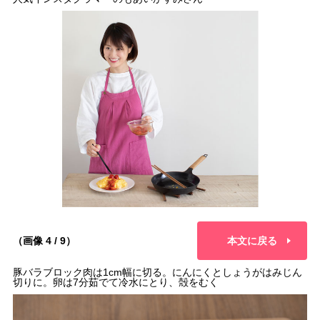
（画像 4 / 9）
本文に戻る
豚バラブロック肉は1cm幅に切る。にんにくとしょうがはみじん
切りに。卵は7分茹でて冷水にとり、殻をむく