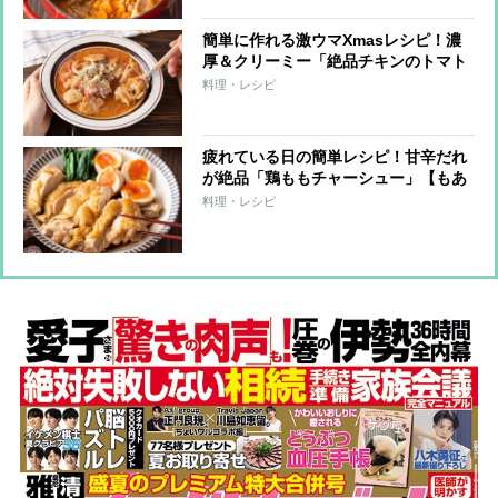
簡単に作れる激ウマXmasレシピ！濃
厚＆クリーミー「絶品チキンのトマト
煮」【もあいかすみ ラクウマレシピ】
料理・レシピ
疲れている日の簡単レシピ！甘辛だれ
が絶品「鶏ももチャーシュー」【もあ
いかすみ ラクウマレシピ】
料理・レシピ