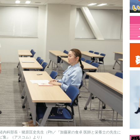
経内科部長・猪原匡史先生（Ph／『加藤家の食卓 医師と栄養士の先生に
ピ集』（アスコム）より）