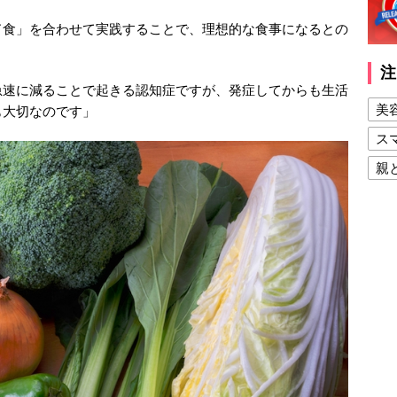
ド食」を合わせて実践することで、理想的な食事になるとの
注
急速に減ることで起きる認知症ですが、発症してからも生活
美
も大切なのです」
ス
親
健
美
夫