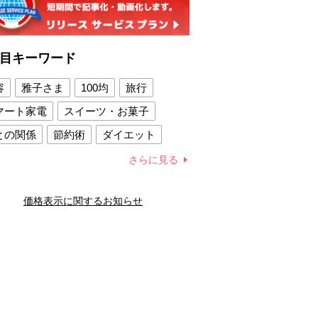
目キーワード
容
雅子さま
100均
旅行
マート家電
スイーツ・お菓子
との関係
節約術
ダイエット
康法
新製品
さらに見る
容賢者のダイエットグッズ
価格表示に関するお知らせ
との関係
新津春子
どか食い