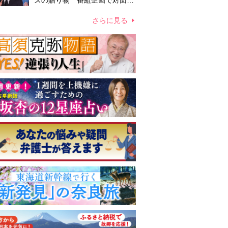
ズの贈り物 番組企画で対面し
たファンが、夢と希望を与える
心遣いに「うれしくて号泣しま
さらに見る
した」