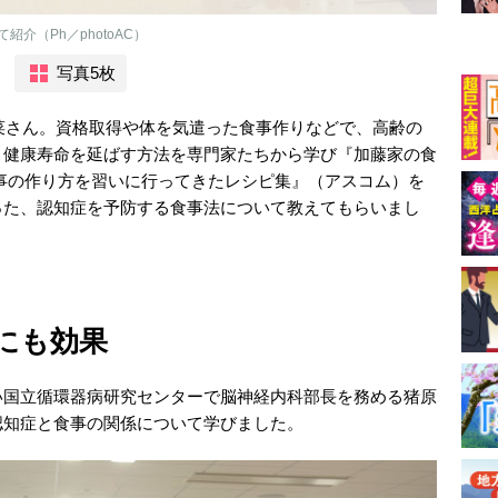
介（Ph／photoAC）
写真5枚
綾菜さん。資格取得や体を気遣った食事作りなどで、高齢の
、健康寿命を延ばす方法を専門家たちから学び『加藤家の食
事の作り方を習いに行ってきたレシピ集』（アスコム）を
った、認知症を予防する食事法について教えてもらいまし
にも効果
い国立循環器病研究センターで脳神経内科部長を務める猪原
認知症と食事の関係について学びました。