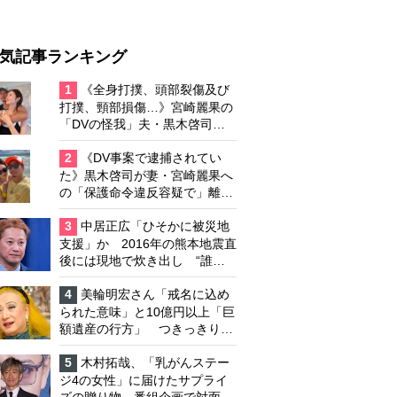
気記事ランキング
1
《全身打撲、頭部裂傷及び
打撲、頸部損傷…》宮崎麗果の
「DVの怪我」夫・黒木啓司の
逮捕で始まる「夫婦の闘争」
2
《DV事案で逮捕されてい
た》黒木啓司が妻・宮崎麗果へ
の「保護命令違反容疑で」離婚
協議は「第二ステージ」へ
3
中居正広「ひそかに被災地
支援」か 2016年の熊本地震直
後には現地で炊き出し “誰に
も知られなくて良い”と、むし
ろ強まる福祉活動への思い
4
美輪明宏さん「戒名に込め
られた意味」と10億円以上「巨
額遺産の行方」 つきっきりで
私生活をサポートしていた元俳
優が相続か
5
木村拓哉、「乳がんステー
ジ4の女性」に届けたサプライ