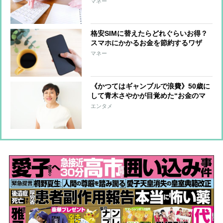
マネー
ニック
格安SIMに替えたらどれぐらいお得？
スマホにかかるお金を節約するワザ
マネー
《かつてはギャンブルで浪費》50歳に
して青木さやかが目覚めた“お金のマ
ナー”、考え始めるきっかけとなった
エンタメ
後輩の言葉