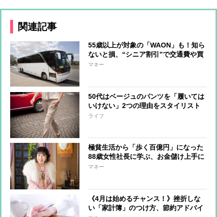
関連記事
55歳以上が対象の「WAON」も！知ら
ないと損、“シニア割引”で交通費や買
い物がお得に
マネー
50代はベージュのパンツを「履いては
いけない」2つの理由をスタイリスト
が解説
ライフ
極貧生活から「歩く百億円」になった
88歳女性社長に学ぶ、お金儲け上手に
なる考え方「100円でも余計な散財は
マネー
したくない」
《4月は始めるチャンス！》挫折しな
い「家計簿」のつけ方、節約アドバイ
ザーが教える「無理せず続ける」テク