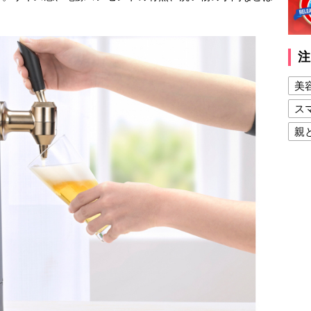
注
美
ス
親
健
美
夫