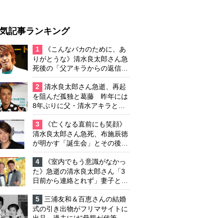
気記事ランキング
1
《こんなバカのために、あ
りがとうな》清水良太郎さん急
死後の「父アキラからの返信」
布施辰徳が涙で明かす「順番が
違う」
2
清水良太郎さん急逝、再起
を阻んだ孤独と葛藤 昨年には
8年ぶりに父・清水アキラと共
演、本格的な活動再開に向かっ
ていたが…周囲が懸念していた
3
《亡くなる直前にも笑顔》
「不安定なところ」
清水良太郎さん急死、布施辰徳
が明かす「誕生会」とその後の
メッセージ
4
《室内でもう意識がなかっ
た》急逝の清水良太郎さん「3
日前から連絡とれず」妻子とは
別居で孤独を感じていた
5
三浦友和＆百恵さんの結婚
式の引き出物がフリマサイトに