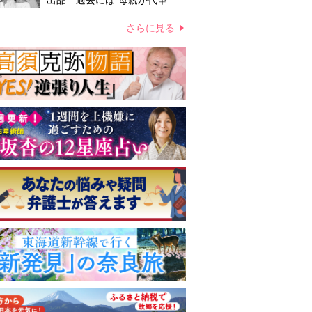
出品 過去には“母親が代筆し
たファン宛ての手紙”が10万円
ほどで売買 昭和スターグッズ
さらに見る
高額取引の実態