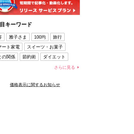
目キーワード
容
雅子さま
100均
旅行
マート家電
スイーツ・お菓子
との関係
節約術
ダイエット
康法
新製品
さらに見る
容賢者のダイエットグッズ
価格表示に関するお知らせ
との関係
新津春子
どか食い