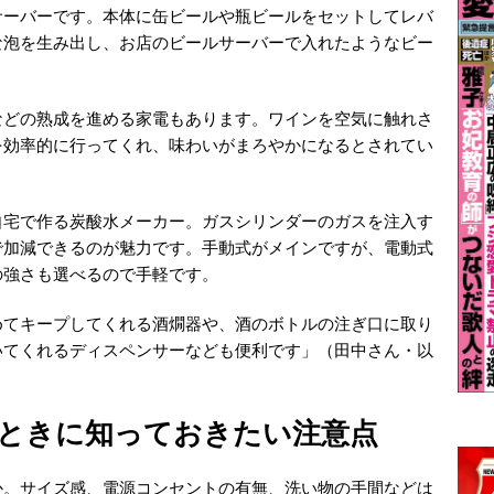
サーバーです。本体に缶ビールや瓶ビールをセットしてレバ
な泡を生み出し、お店のビールサーバーで入れたようなビー
などの熟成を進める家電もあります。ワインを空気に触れさ
を効率的に行ってくれ、味わいがまろやかになるとされてい
自宅で作る炭酸水メーカー。ガスシリンダーのガスを注入す
で加減できるのが魅力です。手動式がメインですが、電動式
の強さも選べるので手軽です。
めてキープしてくれる酒燗器や、酒のボトルの注ぎ口に取り
いてくれるディスペンサーなども便利です」（田中さん・以
ときに知っておきたい注意点
か。サイズ感、電源コンセントの有無、洗い物の手間などは