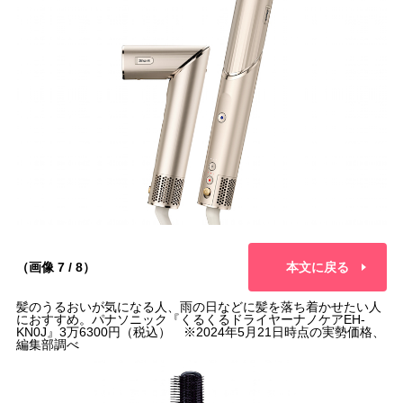
（画像 7 / 8）
本文に戻る
髪のうるおいが気になる人、雨の日などに髪を落ち着かせたい人
におすすめ。パナソニック『くるくるドライヤーナノケアEH-
KN0J』3万6300円（税込） ※2024年5月21日時点の実勢価格、
編集部調べ