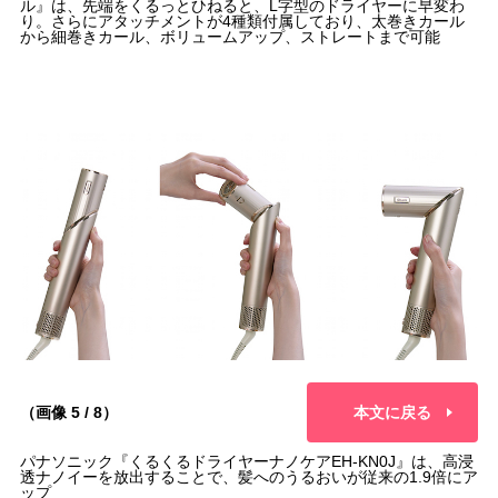
ル』は、先端をくるっとひねると、L字型のドライヤーに早変わ
り。さらにアタッチメントが4種類付属しており、太巻きカール
から細巻きカール、ボリュームアップ、ストレートまで可能
（画像 5 / 8）
本文に戻る
パナソニック『くるくるドライヤーナノケアEH-KN0J』は、高浸
透ナノイーを放出することで、髪へのうるおいが従来の1.9倍にア
ップ