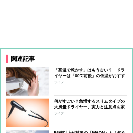
関連記事
「高温で乾かす」はもう古い？ ドラ
イヤーは「60℃前後」の低温がおすす
めの理由を家電ライターが解説
ライフ
何がすごい？急増するスリムタイプの
大風量ドライヤー、実力と注意点を家
電ライターが解説
ライフ
55歳以上が対象の「WAON」も！知ら