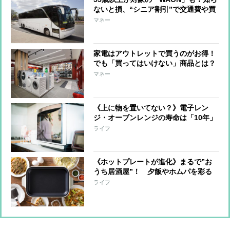
ないと損、“シニア割引”で交通費や買
い物がお得に
マネー
家電はアウトレットで買うのがお得！
でも「買ってはいけない」商品とは？
マネー
《上に物を置いてない？》電子レン
ジ・オーブンレンジの寿命は「10年」
が目安 「見逃すとキケン」不具合の
ライフ
症状を家電ライターが解説
《ホットプレートが進化》まるで”お
うち居酒屋”！ 夕飯やホムパを彩る
卓上調理家電の最新事情を家電ライタ
ライフ
ーが解説