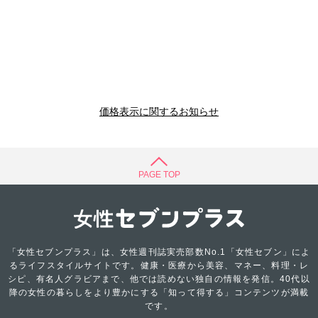
価格表示に関するお知らせ
PAGE TOP
「女性セブンプラス」は、女性週刊誌実売部数No.1「女性セブン」によ
るライフスタイルサイトです。健康・医療から美容、マネー、料理・レ
シピ、有名人グラビアまで、他では読めない独自の情報を発信。40代以
降の女性の暮らしをより豊かにする「知って得する」コンテンツが満載
です。