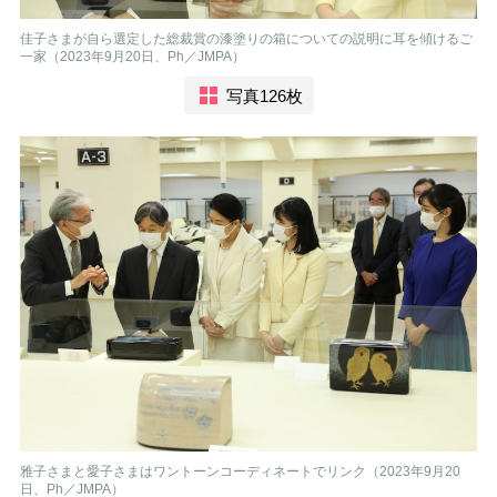
佳子さまが自ら選定した総裁賞の漆塗りの箱についての説明に耳を傾けるご
一家（2023年9月20日、Ph／JMPA）
写真126枚
雅子さまと愛子さまはワントーンコーディネートでリンク（2023年9月20
日、Ph／JMPA）