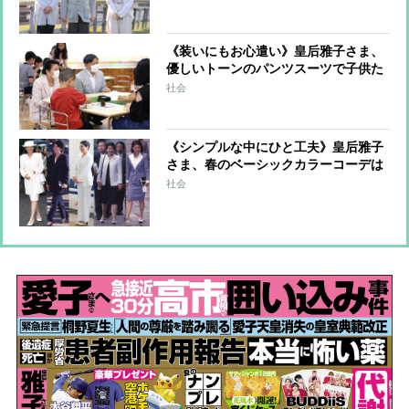
ボードで「見事全員で落下」
《装いにもお心遣い》皇后雅子さま、
優しいトーンのパンツスーツで子供た
ちへ向けられる温かい眼差し
社会
《シンプルな中にひと工夫》皇后雅子
さま、春のベーシックカラーコーデは
アクセサリーや小物でツヤ感をプラス
社会