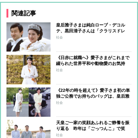
関連記事
皇后雅子さまは純白ローブ・デコル
テ、黒田清子さんは「クラリスドレ
ス」と話題に 女性皇族の華麗な
社会
る”結婚ファッション”
《日赤に就職へ》愛子さまがこれまで
綴られた世界平和や動物愛のお気持
ち 雅子さまは愛子さまの作文を回想
社会
され和歌に
《22年の時を超えて》愛子さま初の単
独ご公務でお持ちのバッグは、皇后雅
子さまが以前使われていたもの 装い
社会
に見る「母と娘の絆」
天皇ご一家の笑顔あふれるご静養を振
り返る 昨年は「ごっつんこ」で笑
顔、愛子さまの思い出は家族とサーフ
社会