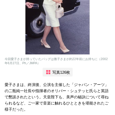
今回愛子さまが持っていたバッグは雅子さまが約22年前にお持ちに（2002
年6月27日、Ph／JMPA）
写真126枚
愛子さまは、終演後、公演を主催した「ジャパン・アーツ」
の二瓶純一社長や指揮者のオリバー・シュテッヒ氏らと英語
で懇談されたという。天皇陛下も、美声の秘訣について尋ね
られるなど、ご一家で音楽に触れるひとときを堪能されたご
様子だった。