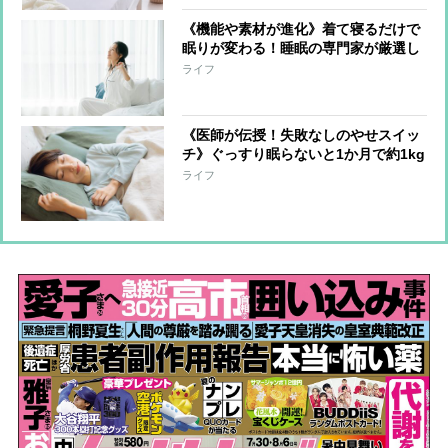
《機能や素材が進化》着て寝るだけで
眠りが変わる！睡眠の専門家が厳選し
たリカバリー系ウェア6選
ライフ
《医師が伝授！失敗なしのやせスイッ
チ》ぐっすり眠らないと1か月で約1kg
太る!? “寝るだけダイエット”を解
ライフ
説 よく眠るための5つのポイントも
紹介