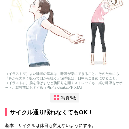
（イラスト左）よい睡眠の基本は「呼吸が楽にできること。そのためにも
「鼻から大きく吸って口から吐く」深呼吸は、日中もこまめにやること。
（イラスト右）脇を伸ばすなど胸回りを開くストレッチも、楽な呼吸をサポ
ート。就寝前におすすめ（Ph／a.otsuka／PIXTA）
写真5枚
サイクル通り眠れなくてもOK！
基本、サイクルは休日も変えないようにする。