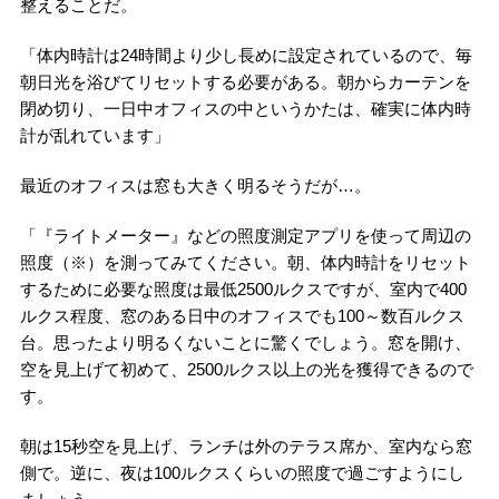
整えることだ。
「体内時計は24時間より少し長めに設定されているので、毎
朝日光を浴びてリセットする必要がある。朝からカーテンを
閉め切り、一日中オフィスの中というかたは、確実に体内時
計が乱れています」
最近のオフィスは窓も大きく明るそうだが…。
「『ライトメーター』などの照度測定アプリを使って周辺の
照度（※）を測ってみてください。朝、体内時計をリセット
するために必要な照度は最低2500ルクスですが、室内で400
ルクス程度、窓のある日中のオフィスでも100～数百ルクス
台。思ったより明るくないことに驚くでしょう。窓を開け、
空を見上げて初めて、2500ルクス以上の光を獲得できるので
す。
朝は15秒空を見上げ、ランチは外のテラス席か、室内なら窓
側で。逆に、夜は100ルクスくらいの照度で過ごすようにし