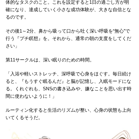
体的なタスクのこと。これを設定すると1日の過ごし方が明
確になり、達成していく小さな成功体験が、大きな自信とな
るのです。
その後1～2分、鼻から吸って口から吐く深い呼吸を“無心”で
行う『プチ瞑想』を。それから、通常の朝の支度をしてくだ
さい」
第11サークルは、深い眠りのための時間。
「入浴や軽いストレッチ、深呼吸で心身をほぐす。毎日続け
ると、『もうすぐ眠るんだ』と脳が記憶し、入眠モードにな
る。くれぐれも、SNSの書き込みや、嫌なことを思い出す時
間に使わないように！」
ルーティン化すると生活のリズムが整い、心身の状態も上向
いてくるそうだ。