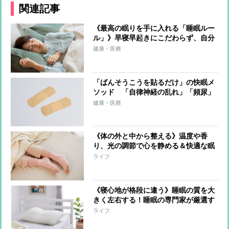
関連記事
《最高の眠りを手に入れる「睡眠ルー
ル」》早寝早起きにこだわらず、自分
に合ったリズムを選ぶことが重要 最
健康・医療
適環境は室温22〜24℃、布団の中33〜
34℃
「ばんそうこうを貼るだけ」の快眠メ
ソッド 「自律神経の乱れ」「頻尿」
「歯ぎしり」など症状別の貼り方も紹
健康・医療
介
《体の外と中から整える》温度や香
り、光の調節で心を静める＆快適な眠
りへ導く！睡眠の専門家が選んだ快眠
ライフ
アイテム9選
《寝心地が格段に違う》睡眠の質を大
きく左右する！睡眠の専門家が厳選す
る「枕＆パッド」4選
ライフ