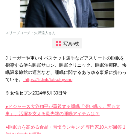
スリープコーチ・矢野達人さん
写真5枚
Jリーガーや車いすバスケット選手などアスリートの睡眠を
指導する傍ら睡眠サロン、睡眠クリニック、睡眠治療院、快
眠温泉旅館の運営など、睡眠に関するあらゆる事業に携わっ
ている。
https://lit.link/tatsutoyano
※女性セブン2024年5月30日号
●ドジャース大谷翔平が重視する睡眠「深い眠り。質も大
事」、活躍を支える最先端の睡眠アイテムは？
●睡眠力を高める食品・習慣ランキング 専門家10人が回答 1