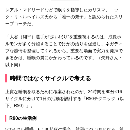
レアル・マドリードなどで眠りを指導したカリスマ、ニッ
ク・リトルヘイルズ氏から「唯一の弟子」と認められたスリ
ープコーチだ。
「大谷（翔平）選手が“深い眠り”を重要視するのは、成長ホ
ルモンが多く分泌することでけがの治りを促進し、ネガティ
ブな感情を整理してくれるから。重要な場面で実力を発揮で
きるかは、睡眠の質にかかわっているのです」（矢野さん・
以下同）
時間ではなくサイクルで考える
上質な睡眠を取るために考案されたのが、24時間を90分×16
サイクルに分けて1日の活動を設計する「R90テクニック（以
下、R90）」。
R90の生活例
5サイクル睡眠、6：30起床の場合、就寝は23：00となる。第