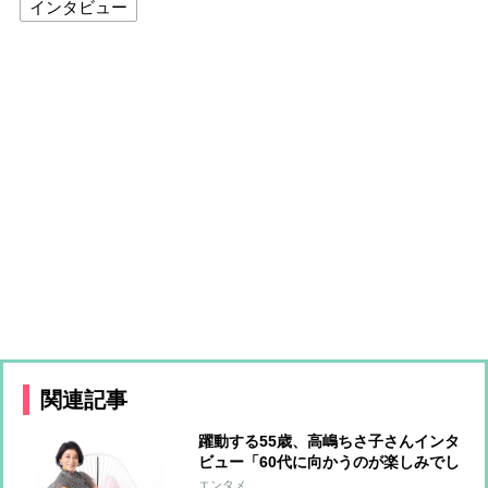
インタビュー
関連記事
躍動する55歳、高嶋ちさ子さんインタ
ビュー「60代に向かうのが楽しみでし
かない」
エンタメ