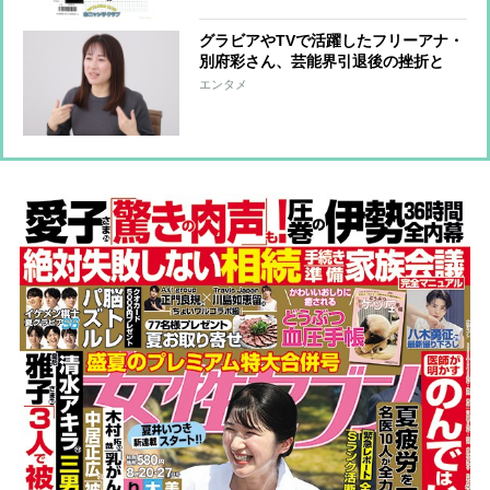
期アイドル」の存在感
グラビアやTVで活躍したフリーアナ・
別府彩さん、芸能界引退後の挫折と
「タレントキャリアアドバイザー」の
エンタメ
今