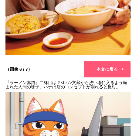
（画像 6 / 7）
本文に戻る
『ラーメン赤猫』二杯目は？<br />文蔵から洗い場に入るよう頼
まれた人間の珠子。ハナは店のコンセプトが崩れると反対。