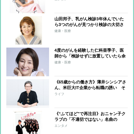
山田邦子、乳がん検診3年休んでいた
ら3つのがんが見つかり検診の大切さ
実感「病院は元気なときに訪れる場」
健康・医療
4度のがんを経験した仁科亜季子、医
師から「検診せずに放置していたら余
命は2年だった」と言われ検診の大切
健康・医療
さを実感
《65歳からの働き方》薄井シンシアさ
ん、米巨大IT企業から転職の誘い そ
の“ブランド”に惹かれながらも最終的
ライフ
に辞退した理由
《“ふてほど”で再注目》おニャン子ク
ラブの「不適切ではない」名曲の
数々 エモさ、拙さ、表現力…目力…
エンタメ
わずか2年半の活動で見せた「バブル