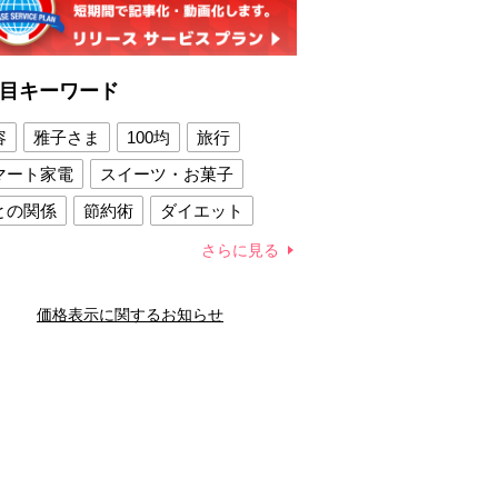
目キーワード
容
雅子さま
100均
旅行
マート家電
スイーツ・お菓子
との関係
節約術
ダイエット
康法
新製品
さらに見る
容賢者のダイエットグッズ
価格表示に関するお知らせ
との関係
新津春子
どか食い