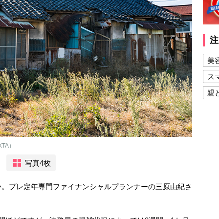
注
美
ス
親
健
美
夫
TA）
写真4枚
か。プレ定年専門ファイナンシャルプランナーの三原由紀さ