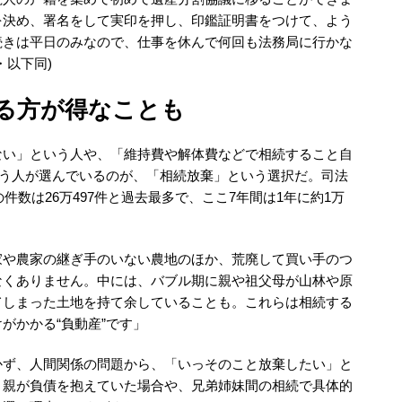
を決め、署名をして実印を押し、印鑑証明書をつけて、よう
続きは平日のみなので、仕事を休んで何回も法務局に行かな
・以下同)
る方が得なことも
ない」という人や、「維持費や解体費などで相続すること自
いう人が選んでいるのが、「相続放棄」という選択だ。司法
件数は26万497件と過去最多で、ここ7年間は1年に約1万
。
家や農家の継ぎ手のいない農地のほか、荒廃して買い手のつ
なくありません。中には、バブル期に親や祖父母が山林や原
てしまった土地を持て余していることも。これらは相続する
がかかる“負動産”です」
かず、人間関係の問題から、「いっそのこと放棄したい」と
、親が負債を抱えていた場合や、兄弟姉妹間の相続で具体的