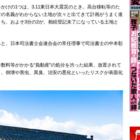
かけの1つは、3.11東日本大震災のとき。高台移転等のた
者の名義がわからない土地が次々と出てきて計画がうまく進
ち、およそ3分の2が、相続登記未了になっている土地と
ると、日本司法書士会連合会の常任理事で司法書士の中本彰
数料等がかかる“負動産”の処分を渋った結果、放置されて
り、倒壊や害虫、異臭、治安の悪化といったリスクが表面化