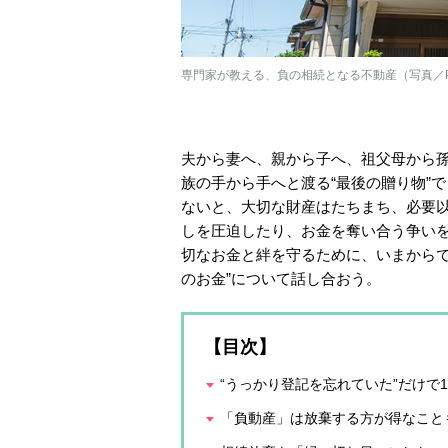
専門家が教える、負の相続となる不動産（写真／PI
夫から妻へ、親から子へ、祖父母から孫
族の手から手へと渡る“最後の贈り物”
ないと、大切な財産はたちまち、必要以
しを圧迫したり、お金を奪い合う争い
切なお金と絆を守るために、いまからで
のお金”について話し合おう。
【目次】
“うっかり登記を忘れていた”だけで1
「負動産」は放棄する方が得なこと