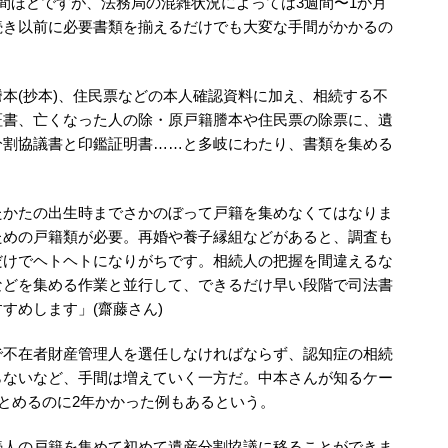
間ほどですが、法務局の混雑状況によっては3週間〜1か月
続き以前に必要書類を揃えるだけでも大変な手間がかかるの
本(抄本)、住民票などの本人確認資料に加え、相続する不
証書、亡くなった人の除・原戸籍謄本や住民票の除票に、遺
分割協議書と印鑑証明書……と多岐にわたり、書類を集める
たかたの出生時までさかのぼって戸籍を集めなくてはなりま
ための戸籍類が必要。再婚や養子縁組などがあると、調査も
だけでヘトヘトになりがちです。相続人の把握を間違えるな
などを集める作業と並行して、できるだけ早い段階で司法書
すめします」(齋藤さん)
で不在者財産管理人を選任しなければならず、認知症の相続
らないなど、手間は増えていく一方だ。中本さんが知るケー
まとめるのに2年かかった例もあるという。
続人の戸籍を集めて初めて遺産分割協議に移ることができま