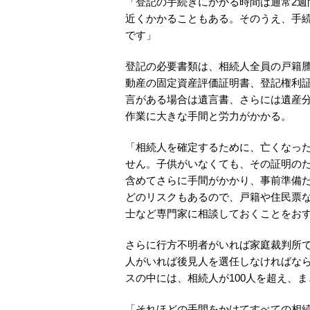
「登記の手続きにかかる時間は通常2週
近くかかることもある。そのうえ、手
です」
登記の必要書類は、相続人全員の戸籍謄
動産の固定資産評価証明書、登記権利
言がある場合は遺言書、さらには遺産
作業に大きな手間と労力がかかる。
「相続人を確定するために、亡くなっ
せん。子供がいなくても、その証明の
含めてさらに手間がかかり、事前準備
どのリスクもあるので、戸籍や住民票
士など専門家に相談しておくことをおす
さらに行方不明者がいれば家庭裁判所
人がいれば後見人を選任しなければな
スの中には、相続人が100人を超え、
「それほどの手間をかけてすべての相