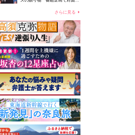
ズの贈り物 番組企画で対面し
たファンが、夢と希望を与える
心遣いに「うれしくて号泣しま
さらに見る
した」