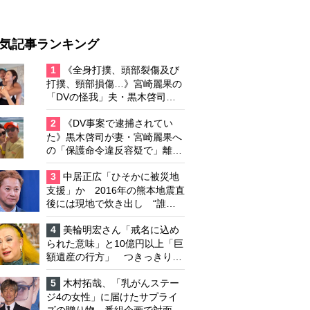
気記事ランキング
1
《全身打撲、頭部裂傷及び
打撲、頸部損傷…》宮崎麗果の
「DVの怪我」夫・黒木啓司の
逮捕で始まる「夫婦の闘争」
2
《DV事案で逮捕されてい
た》黒木啓司が妻・宮崎麗果へ
の「保護命令違反容疑で」離婚
協議は「第二ステージ」へ
3
中居正広「ひそかに被災地
支援」か 2016年の熊本地震直
後には現地で炊き出し “誰に
も知られなくて良い”と、むし
ろ強まる福祉活動への思い
4
美輪明宏さん「戒名に込め
られた意味」と10億円以上「巨
額遺産の行方」 つきっきりで
私生活をサポートしていた元俳
優が相続か
5
木村拓哉、「乳がんステー
ジ4の女性」に届けたサプライ