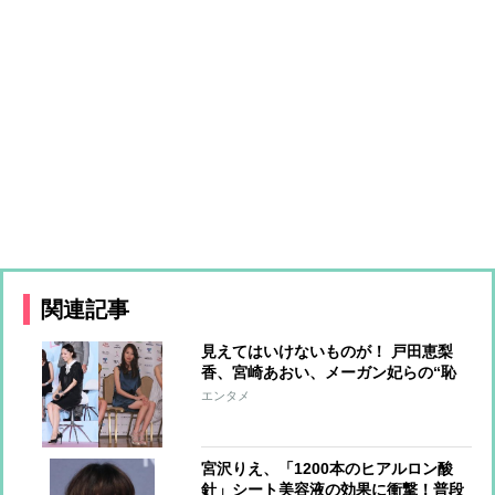
関連記事
見えてはいけないものが！ 戸田恵梨
香、宮崎あおい、メーガン妃らの“恥
ずかしい”写真
エンタメ
宮沢りえ、「1200本のヒアルロン酸
針」シート美容液の効果に衝撃！普段