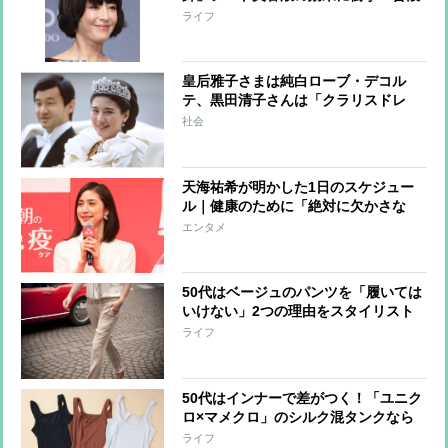
の美容法も明かす
ライフ
皇后雅子さまは純白ローブ・デコル
テ、黒田清子さんは「クラリスドレ
ス」と話題に 女性皇族の華麗な
社会
る”結婚ファッション”
天海祐希が明かした1日のスケジュー
ル｜健康のために「絶対に欠かさな
い」習慣とは？
エンタメ
50代はベージュのパンツを「履いては
いけない」2つの理由をスタイリスト
が解説
ライフ
50代はインナーで差がつく！「ユニク
ロ×マメクロ」のシルク混タンクなら
1500円で洗練された胸元に
ライフ