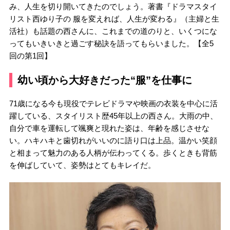
み、人生を切り開いてきたのでしょう。著書『ドラマスタイ
リスト西ゆり子の 服を変えれば、人生が変わる』（主婦と生
活社）も話題の西さんに、これまでの道のりと、いくつにな
ってもいきいきと過ごす秘訣を語ってもらいました。【全5
回の第1回】
幼い頃から大好きだった“服”を仕事に
71歳になる今も現役でテレビドラマや映画の衣装を中心に活
躍している、スタイリスト歴45年以上の西さん。大雨の中、
自分で車を運転して颯爽と現れた姿は、年齢を感じさせな
い。ハキハキと歯切れがいいのに語り口は上品。温かい笑顔
と相まって魅力のある人柄が伝わってくる。歩くときも背筋
を伸ばしていて、姿勢はとてもキレイだ。