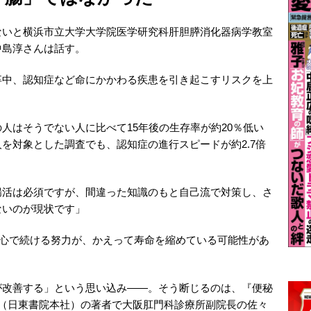
ないと横浜市立大学大学院医学研究科肝胆膵消化器病学教室
中島淳さんは話す。
卒中、認知症など命にかかわる疾患を引き起こすリスクを上
人はそうでない人に比べて15年後の生存率が約20％低い
を対象とした調査でも、認知症の進行スピードが約2.7倍
腸活は必須ですが、間違った知識のもと自己流で対策し、さ
ないのが現状です」
一心で続ける努力が、かえって寿命を縮めている可能性があ
が改善する」という思い込み――。そう断じるのは、『便秘
』（日東書院本社）の著者で大阪肛門科診療所副院長の佐々