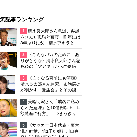
気記事ランキング
1
清水良太郎さん急逝、再起
を阻んだ孤独と葛藤 昨年には
8年ぶりに父・清水アキラと共
演、本格的な活動再開に向かっ
ていたが…周囲が懸念していた
2
《こんなバカのために、あ
「不安定なところ」
りがとうな》清水良太郎さん急
死後の「父アキラからの返信」
布施辰徳が涙で明かす「順番が
違う」
3
《亡くなる直前にも笑顔》
清水良太郎さん急死、布施辰徳
が明かす「誕生会」とその後の
メッセージ
4
美輪明宏さん「戒名に込め
られた意味」と10億円以上「巨
額遺産の行方」 つきっきりで
私生活をサポートしていた元俳
優が相続か
5
《サッカー日本代表・板倉
滉と結婚、第1子妊娠》川口春