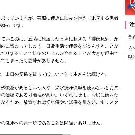
と思っていますが、実際に便通に悩みを抱えて来院する患者
注
便秘』です。
美
しているのに、直腸に到達したときに起きる『排便反射』が
門内に留まってしまう。日常生活で便意をがまんすることが
ス
れたりすることで排便のリズムが崩れることが大きな理由で
親
してもまったく意味がありません」
健
は、出口の便秘を疑ってほしいと佐々木さんは続ける。
美
夫
く残便感があるという人や、温水洗浄便座を使わないとお尻
口の便秘である可能性が高い。いずれにせよ、お尻に便をた
かかるため、放置すれば切れ痔やいぼ痔を引き起こすリスク
身の健康への第一歩であることは間違いありません」