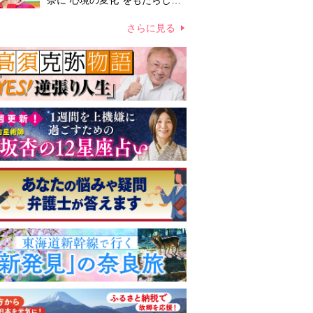
奈に“心境の変化”をもたらした
主演映画『ママせか』 身を削
って「がんに蝕まれる母」を演
さらに見る
じた壮絶な撮影現場