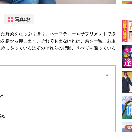
）
写真6枚
った野菜をたっぷり摂り、ハーブティーやサプリメントで腸
便を腸から押し出す。それでも出なければ、薬を一粒―お腹
ためにやっているはずのそれらの行動、すべて間違っている
った
要なし