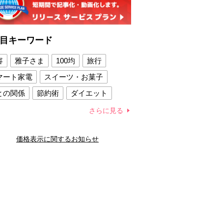
目キーワード
容
雅子さま
100均
旅行
マート家電
スイーツ・お菓子
との関係
節約術
ダイエット
康法
新製品
さらに見る
容賢者のダイエットグッズ
価格表示に関するお知らせ
との関係
新津春子
どか食い