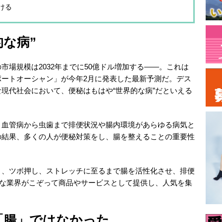
ける
な病”
市場規模は2032年までに50億ドル増加する――。これは
ポートオーシャン」が今年2月に発表した最新予測だ。デス
現代社会において、便秘はもはや“世界的な病”だといえる
り血管病から虫歯まで排便状況や腸内環境があらゆる病気と
の結果、多くの人が便秘対策をし、腸を整えることの重要性
ト、ツボ押し、ストレッチに至るまで腸を活性化させ、排便
まな業界がこぞって商品やサービスとして提供し、人気を集
「腸」ではなかった