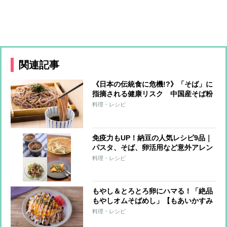
関連記事
《日本の伝統食に危機!?》「そば」に
指摘される健康リスク 中国産そば粉
の懸念点、“安いそば”はそば粉より小
料理・レシピ
麦粉の割合が多いケースも
免疫力もUP！納豆の人気レシピ9品｜
パスタ、そば、卵活用など意外アレン
ジ続々
料理・レシピ
もやし＆とろとろ卵にハマる！「絶品
もやしオムそばめし」【もあいかすみ
ラクウマレシピ】
料理・レシピ