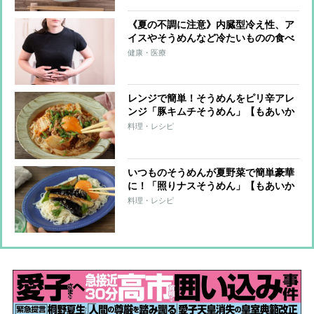
《夏の不調に注意》内臓型冷え性、ア
イスやそうめんなど冷たいものの食べ
すぎも原因に 医師が教える今すぐで
健康・医療
きる対策
レンジで簡単！そうめんをピリ辛アレ
ンジ「豚キムチそうめん」【もあいか
すみ ラクウマレシピ】
料理・レシピ
いつものそうめんが夏野菜で簡単豪華
に！「照りナスそうめん」【もあいか
すみ ラクウマレシピ】
料理・レシピ