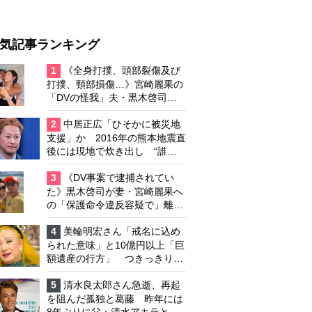
気記事ランキング
1
《全身打撲、頭部裂傷及び
打撲、頸部損傷…》宮崎麗果の
「DVの怪我」夫・黒木啓司の
逮捕で始まる「夫婦の闘争」
2
中居正広「ひそかに被災地
支援」か 2016年の熊本地震直
後には現地で炊き出し “誰に
も知られなくて良い”と、むし
ろ強まる福祉活動への思い
3
《DV事案で逮捕されてい
た》黒木啓司が妻・宮崎麗果へ
の「保護命令違反容疑で」離婚
協議は「第二ステージ」へ
4
美輪明宏さん「戒名に込め
られた意味」と10億円以上「巨
額遺産の行方」 つきっきりで
私生活をサポートしていた元俳
優が相続か
5
清水良太郎さん急逝、再起
を阻んだ孤独と葛藤 昨年には