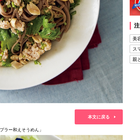
注
美
ス
親
健
美
夫
本文に戻る
プラー和えそうめん」