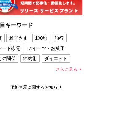
目キーワード
容
雅子さま
100均
旅行
マート家電
スイーツ・お菓子
との関係
節約術
ダイエット
康法
新製品
さらに見る
容賢者のダイエットグッズ
価格表示に関するお知らせ
との関係
新津春子
どか食い