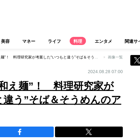
美容
マネー
ライフ
料理
エンタメ
関連サ
2つの食材で簡単“和え麺”！ 料理研究家が考案した“いつもと違う”そば＆そうめんのアレンジレシピ
画像一覧
2024.08.28 07:00
“和え麺”！ 料理研究家が
と違う”そば＆そうめんのア