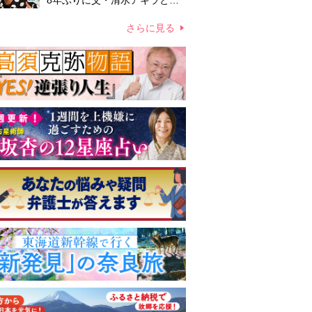
8年ぶりに父・清水アキラと共
演、本格的な活動再開に向かっ
ていたが…周囲が懸念していた
さらに見る
「不安定なところ」