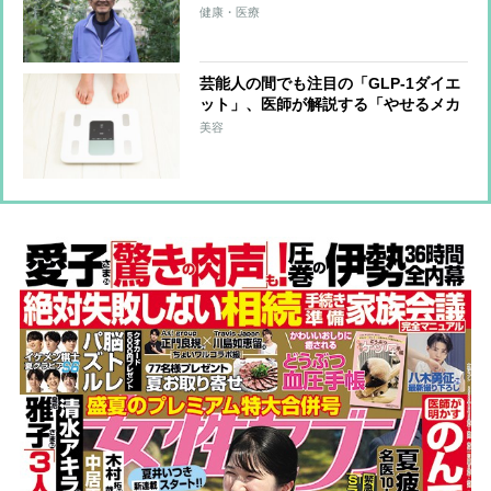
た妻を独り立ちさせることが今の目
健康・医療
標」
芸能人の間でも注目の「GLP-1ダイエ
ット」、医師が解説する「やせるメカ
ニズム」とリスク、問題点
美容