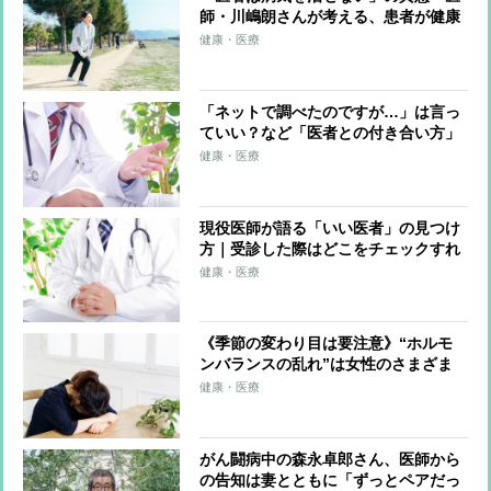
師・川嶋朗さんが考える、患者が健康
のためにすべきこと
健康・医療
「ネットで調べたのですが…」は言っ
ていい？など「医者との付き合い方」
を現役医師が解説
健康・医療
現役医師が語る「いい医者」の見つけ
方｜受診した際はどこをチェックすれ
ばいい？
健康・医療
《季節の変わり目は要注意》“ホルモ
ンバランスの乱れ”は女性のさまざま
な不調の原因に 改善に役立つ「睡
健康・医療
眠」「運動」「食事」のコツを医師が
解説
がん闘病中の森永卓郎さん、医師から
の告知は妻とともに「ずっとペアだっ