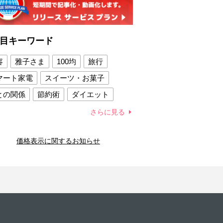
目キーワード
容
雅子さま
100均
旅行
マート家電
スイーツ・お菓子
との関係
節約術
ダイエット
康法
新製品
さらに見る
容賢者のダイエットグッズ
価格表示に関するお知らせ
との関係
新津春子
どか食い