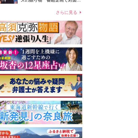
ズの贈り物 番組企画で対面し
たファンが、夢と希望を与える
心遣いに「うれしくて号泣しま
さらに見る
した」