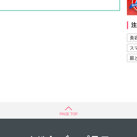
注
美
ス
親
健
美
夫
PAGE TOP