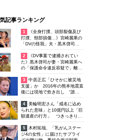
気記事ランキング
1
《全身打撲、頭部裂傷及び
打撲、頸部損傷…》宮崎麗果の
「DVの怪我」夫・黒木啓司の
逮捕で始まる「夫婦の闘争」
2
《DV事案で逮捕されてい
た》黒木啓司が妻・宮崎麗果へ
の「保護命令違反容疑で」離婚
協議は「第二ステージ」へ
3
中居正広「ひそかに被災地
支援」か 2016年の熊本地震直
後には現地で炊き出し “誰に
も知られなくて良い”と、むし
ろ強まる福祉活動への思い
4
美輪明宏さん「戒名に込め
られた意味」と10億円以上「巨
額遺産の行方」 つきっきりで
私生活をサポートしていた元俳
優が相続か
5
木村拓哉、「乳がんステー
ジ4の女性」に届けたサプライ